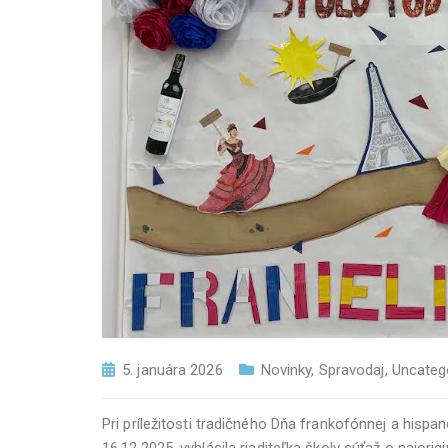
5. januára 2026
Novinky
,
Spravodaj
,
Uncateg
Pri príležitosti tradičného Dňa frankofónnej a hispa
16.12.2025, vyhlásila riaditeľka školy súťaž o najorig