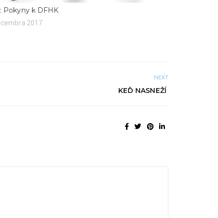
o: Pokyny k DFHK
decembra 2017
NEXT
KEĎ NASNEŽÍ