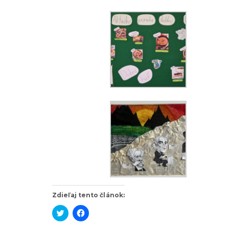
Zdieľaj tento článok:
K
K
l
l