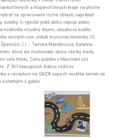
 frankofónnych a hispanofónnych krajín na ploche
i vybrať na spracovanie rôzne oblasti, napríklad
, sviatky, či typické jedlá alebo nápoje alebo
a hodnotila vizuálny dojem, obsahovú kvalitu
e vecných cien získali tvorcovia nástenky I.G
a Špancúzi  ) – Tamara Mandincová, Katarína
ním, ktoré asi motivovalo skoro všetky triedy,
e celú triedu. Cenu publika v hlasovaní cez
e. Z 507 hlasujúcich žiakov, rodičov
nka s receptom na GBZA úspech nestihla termín na
 ostatnými v galérii.