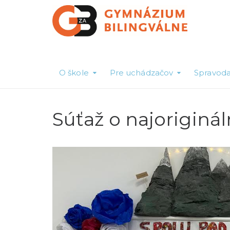
O škole
Pre uchádzačov
Spravoda
Súťaž o najoriginá