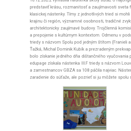
predstaviť krásu, rozmanitosť a zaujímavosti sveta
klasickej nástenky. Tímy z jednotlivých tried si mohl
krajinu či región, významné osobnosti, tradičné zvyky
architektonicky zaujímavé budovy. Trojčlenná komisi
a prepojenie s kultúrnym kontextom. Odmenu v podob
triedy s názvom Spolu pod jedným štítom (Franieli 
Ťažká, Michal Dominik Kubík a prezradeným prekvape
bolo získanie jedného dňa dištančného vyučovania pr
edupage získala nástenka III.F triedy s názvom Louvr
a zamestnancov GBZA sa 108 páčila najviac. Náste
zaradenie do súťaže, ale pozrieť si ju môžete spolu s