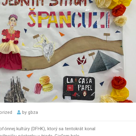
orized
by
gbza
nofónnej kultúry (DFHK), ktorý sa tentokrát konal
inálnejšiu nástenku v triede. Cieľom bolo