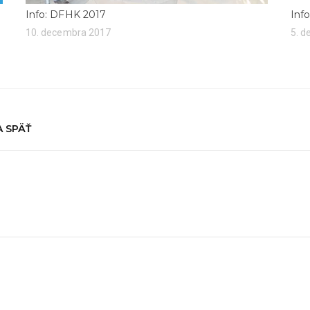
Info: DFHK 2017
Inf
10. decembra 2017
5. 
 A SPÄŤ