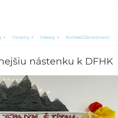
j
Oznamy
Odkazy
Kontakt/Zamestnanci
lnejšiu nástenku k DFHK