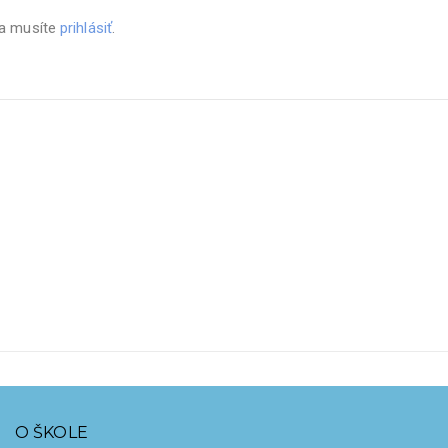
sa musíte
prihlásiť
.
O ŠKOLE