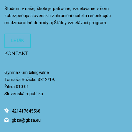
Štúdium v našej škole je päťročné, vzdelávanie v ňom
zabezpečujú slovenskí i zahraniční učitelia rešpektujúc
medzinárodné dohody aj Štátny vzdelávací program.
LETÁK
KONTAKT
Gymnázium bilingválne
Tomáša Ružičku 3312/19,
Žilina 010 01
Slovenská republika
421417645568
gbza@gbza.eu