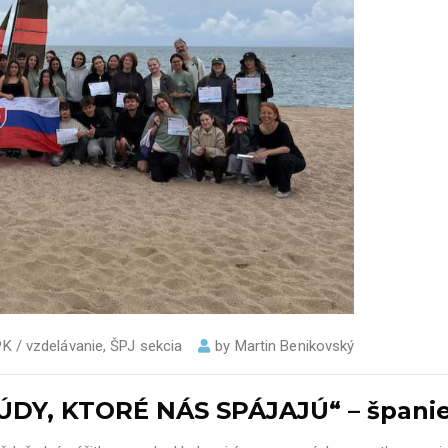
PK / vzdelávanie
,
ŠPJ sekcia
by
Martin Benikovský
DY, KTORÉ NÁS SPÁJAJÚ“ – španiel