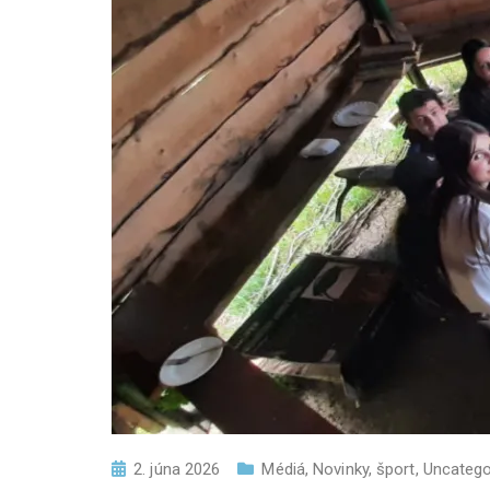
2. júna 2026
Médiá
,
Novinky
,
šport
,
Uncatego