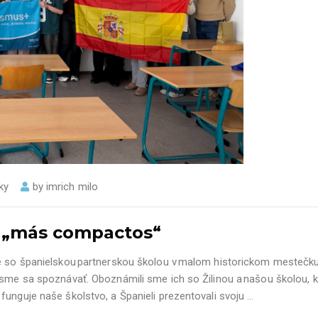
ky
by
imrich milo
ci „más compactos“
e so španielskou partnerskou školou v malom historickom mestečku O
 sme sa spoznávať. Oboznámili sme ich so Žilinou a našou školou, kd
funguje naše školstvo, a Španieli prezentovali svoju
…