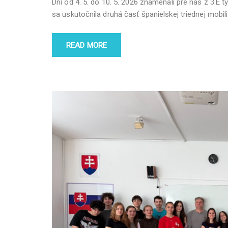
Dni od 4. 5. do 10. 5. 2026 znamenali pre nás z 3.E 
sa uskutočnila druhá časť španielskej triednej mobil
READ MORE