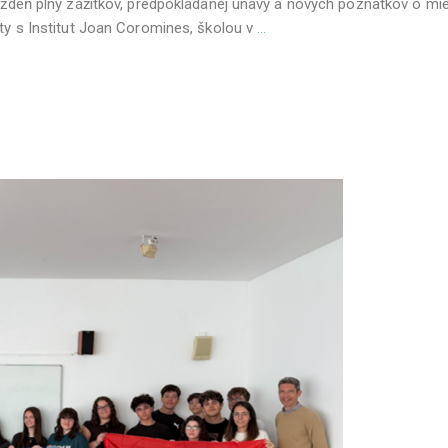
týždeň plný zážitkov, predpokladanej únavy a nových poznatkov o mies
ity s Institut Joan Coromines, školou v
…