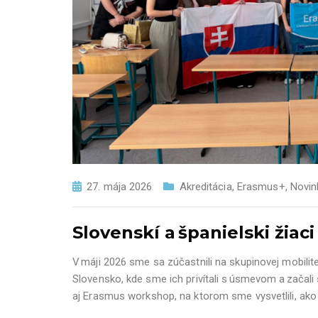
27. mája 2026
Akreditácia
,
Erasmus+
,
Novin
Slovenskí a španielski žia
V máji 2026 sme sa zúčastnili na skupinovej mobilit
Slovensko, kde sme ich privítali s úsmevom a začali
aj Erasmus workshop, na ktorom sme vysvetlili, ako 