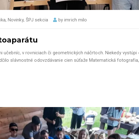
ika
,
Novinky
,
ŠPJ sekcia
by
imrich milo
toaparátu
učebníc, v rovniciach či geometrických náčrtoch. Niekedy vystúpi do 
lo slávnostné odovzdávanie cien súťaže Matematická fotografia, k