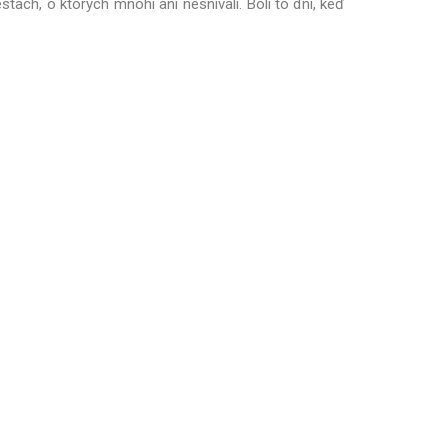
tach, o ktorých mnohí ani nesnívali. Boli to dni, keď