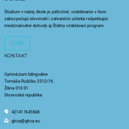
Štúdium v našej škole je päťročné, vzdelávanie v ňom
zabezpečujú slovenskí i zahraniční učitelia rešpektujúc
medzinárodné dohody aj Štátny vzdelávací program.
LETÁK
KONTAKT
Gymnázium bilingválne
Tomáša Ružičku 3312/19,
Žilina 010 01
Slovenská republika
421417645568
gbza@gbza.eu