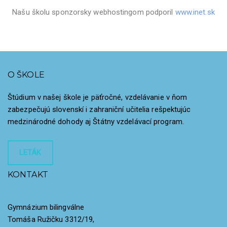
Našu školu sponzorsky webhostingom podporil
www.inet.sk
O ŠKOLE
Štúdium v našej škole je päťročné, vzdelávanie v ňom
zabezpečujú slovenskí i zahraniční učitelia rešpektujúc
medzinárodné dohody aj Štátny vzdelávací program.
LETÁK
KONTAKT
Gymnázium bilingválne
Tomáša Ružičku 3312/19,