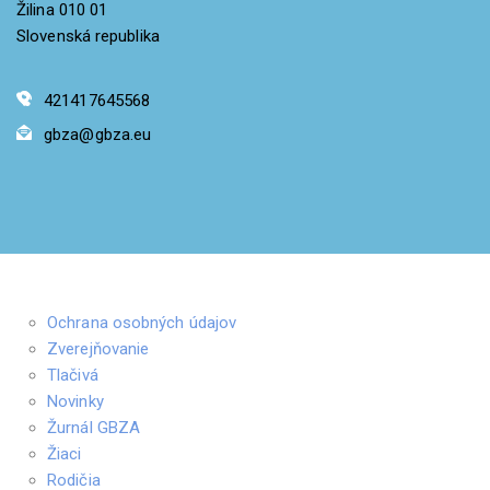
Žilina 010 01
Slovenská republika
421417645568
gbza@gbza.eu
Ochrana osobných údajov
Zverejňovanie
Tlačivá
Novinky
Žurnál GBZA
Žiaci
Rodičia