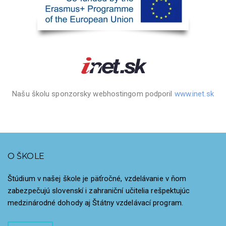
Našu školu sponzorsky webhostingom podporil
www.inet.sk
O ŠKOLE
Štúdium v našej škole je päťročné, vzdelávanie v ňom
zabezpečujú slovenskí i zahraniční učitelia rešpektujúc
medzinárodné dohody aj Štátny vzdelávací program.