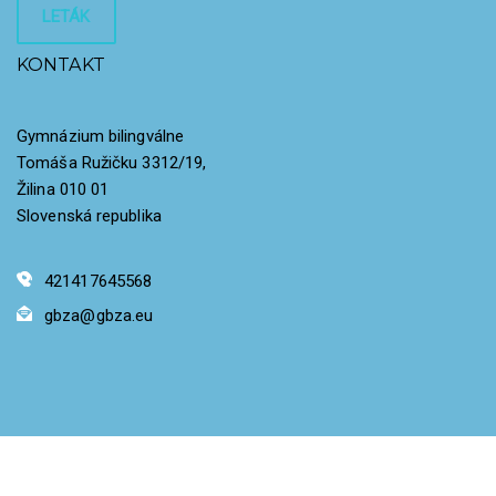
LETÁK
KONTAKT
Gymnázium bilingválne
Tomáša Ružičku 3312/19,
Žilina 010 01
Slovenská republika
421417645568
gbza@gbza.eu