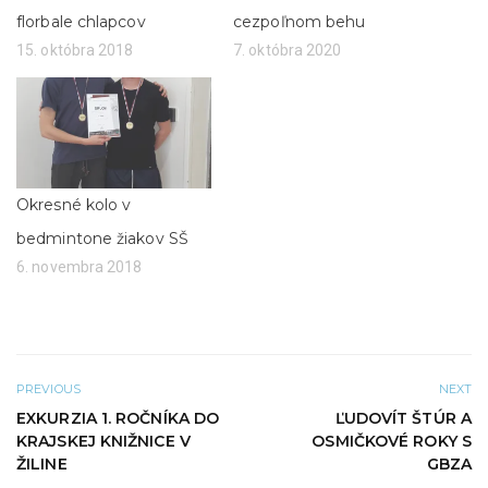
t
(
t
O
florbale chlapcov
cezpoľnom behu
e
t
r
v
15. októbra 2018
7. októbra 2020
(
o
O
r
t
í
v
s
o
a
r
v
í
n
s
o
a
v
v
o
n
m
Okresné kolo v
o
o
v
k
bedmintone žiakov SŠ
o
n
m
e
6. novembra 2018
o
)
k
n
e
)
PREVIOUS
NEXT
EXKURZIA 1. ROČNÍKA DO
ĽUDOVÍT ŠTÚR A
KRAJSKEJ KNIŽNICE V
OSMIČKOVÉ ROKY S
ŽILINE
GBZA