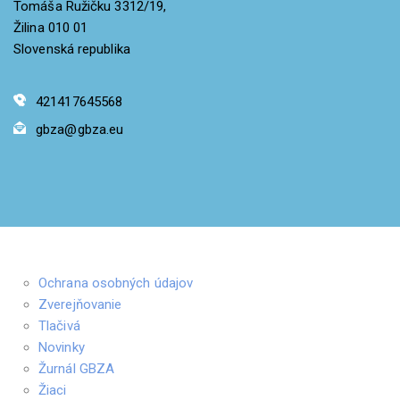
Tomáša Ružičku 3312/19,
Žilina 010 01
Slovenská republika
421417645568
gbza@gbza.eu
Ochrana osobných údajov
Zverejňovanie
Tlačivá
Novinky
Žurnál GBZA
Žiaci