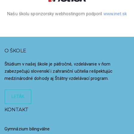
Našu školu sponzorsky webhostingom podporil
www.inet.sk
O ŠKOLE
Štúdium v našej škole je päťročné, vzdelávanie v ňom
zabezpečujú slovenskí i zahraniční učitelia rešpektujúc
medzinárodné dohody aj Štátny vzdelávací program.
LETÁK
KONTAKT
Gymnázium bilingválne