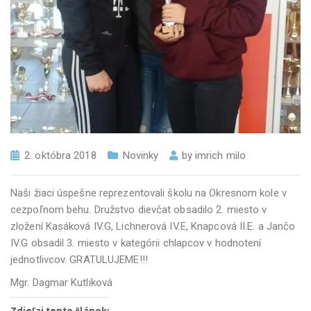
2. októbra 2018
Novinky
by
imrich milo
Naši žiaci úspešne reprezentovali školu na Okresnom kole v
cezpoľnom behu. Družstvo dievčat obsadilo 2. miesto v
zložení Kasáková IV.G, Lichnerová IV.E, Knapcová II.E. a Jančo
IV.G obsadil 3. miesto v kategórii chlapcov v hodnotení
jednotlivcov. GRATULUJEME!!!
Mgr. Dagmar Kutliková
Zdieľaj tento článok: