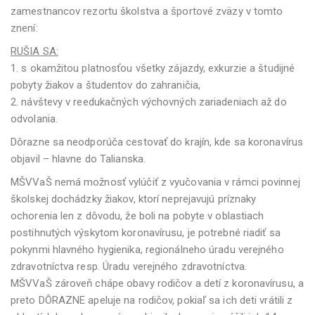
zamestnancov rezortu školstva a športové zväzy v tomto
znení:
RUŠIA SA:
1. s okamžitou platnosťou všetky zájazdy, exkurzie a študijné
pobyty žiakov a študentov do zahraničia,
2. návštevy v reedukačných výchovných zariadeniach až do
odvolania.
Dôrazne sa neodporúča cestovať do krajín, kde sa koronavírus
objavil – hlavne do Talianska.
MŠVVaŠ nemá možnosť vylúčiť z vyučovania v rámci povinnej
školskej dochádzky žiakov, ktorí neprejavujú príznaky
ochorenia len z dôvodu, že boli na pobyte v oblastiach
postihnutých výskytom koronavírusu, je potrebné riadiť sa
pokynmi hlavného hygienika, regionálneho úradu verejného
zdravotníctva resp. Úradu verejného zdravotníctva.
MŠVVaŠ zároveň chápe obavy rodičov a detí z koronavírusu, a
preto DÔRAZNE apeluje na rodičov, pokiaľ sa ich deti vrátili z