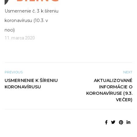
a
v
v
o
n
m
Usmernenie č. 3 k šíreniu
o
o
v
k
koronavírusu (10.3. v
o
n
m
e
noci)
o
)
k
11. marca 2020
n
e
)
PREVIOUS
NEXT
USMERNENIE K ŠÍRENIU
AKTUALIZOVANÉ
KORONAVÍRUSU
INFORMÁCIE O
KORONAVÍRUSE (9.3.
VEČER)