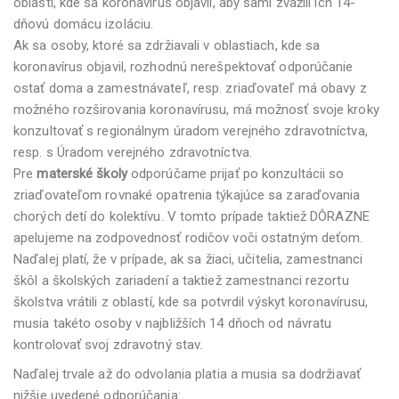
oblastí, kde sa koronavírus objavil, aby sami zvážili ich 14-
dňovú domácu izoláciu.
Ak sa osoby, ktoré sa zdržiavali v oblastiach, kde sa
koronavírus objavil, rozhodnú nerešpektovať odporúčanie
ostať doma a zamestnávateľ, resp. zriaďovateľ má obavy z
možného rozširovania koronavírusu, má možnosť svoje kroky
konzultovať s regionálnym úradom verejného zdravotníctva,
resp. s Úradom verejného zdravotníctva.
Pre
materské školy
odporúčame prijať po konzultácii so
zriaďovateľom rovnaké opatrenia týkajúce sa zaraďovania
chorých detí do kolektívu. V tomto prípade taktiež DÔRAZNE
apelujeme na zodpovednosť rodičov voči ostatným deťom.
Naďalej platí, že v prípade, ak sa žiaci, učitelia, zamestnanci
škôl a školských zariadení a taktiež zamestnanci rezortu
školstva vrátili z oblastí, kde sa potvrdil výskyt koronavírusu,
musia takéto osoby v najbližších 14 dňoch od návratu
kontrolovať svoj zdravotný stav.
Naďalej trvale až do odvolania platia a musia sa dodržiavať
nižšie uvedené odporúčania: