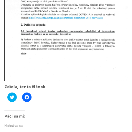
Zdieľaj tento článok:
K
K
l
l
i
i
k
k
Páči sa mi:
n
n
i
i
t
t
Nahráva sa...
e
e