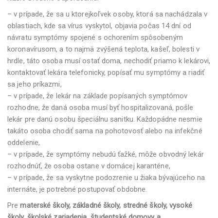
– v prípade, že sa u ktorejkoľvek osoby, ktorá sa nachádzala v
oblastiach, kde sa vírus vyskytol, objavia počas 14 dní od
návratu symptómy spojené s ochorením spôsobeným
koronavírusom, a to najmä zvýšená teplota, kašeľ, bolesti v
hrdle, táto osoba musí ostať doma, nechodiť priamo k lekárovi,
kontaktovať lekára telefonicky, popísať mu symptómy a riadiť
sa jeho príkazmi,
– v prípade, že lekár na základe popísaných symptómov
rozhodne, že daná osoba musí byť hospitalizovaná, pošle
lekár pre danú osobu špeciálnu sanitku. Každopádne nesmie
takáto osoba chodiť sama na pohotovosť alebo na infekčné
oddelenie,
– v prípade, že symptómy nebudú ťažké, môže obvodný lekár
rozhodnúť, že osoba ostane v domácej karanténe,
– v prípade, že sa vyskytne podozrenie u žiaka bývajúceho na
internáte, je potrebné postupovať obdobne.
Pre
materské školy, základné školy, stredné školy, vysoké
školy, školské zariadenia, študentské domovy a