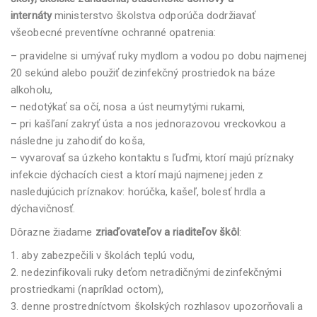
internáty
ministerstvo školstva odporúča dodržiavať
všeobecné preventívne ochranné opatrenia:
– pravidelne si umývať ruky mydlom a vodou po dobu najmenej
20 sekúnd alebo použiť dezinfekčný prostriedok na báze
alkoholu,
– nedotýkať sa očí, nosa a úst neumytými rukami,
– pri kašľaní zakryť ústa a nos jednorazovou vreckovkou a
následne ju zahodiť do koša,
– vyvarovať sa úzkeho kontaktu s ľuďmi, ktorí majú príznaky
infekcie dýchacích ciest a ktorí majú najmenej jeden z
nasledujúcich príznakov: horúčka, kašeľ, bolesť hrdla a
dýchavičnosť.
Dôrazne žiadame
zriaďovateľov a riaditeľov škôl
:
1. aby zabezpečili v školách teplú vodu,
2. nedezinfikovali ruky deťom netradičnými dezinfekčnými
prostriedkami (napríklad octom),
3. denne prostredníctvom školských rozhlasov upozorňovali a