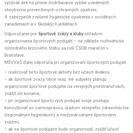
vyzývali deti na prísne dodržiavanie vyššie uvedených
všeobecne preventívnych ochranných opatrení,
4. zabezpečili zvýšené hygienické opatrenia v sociálnych
zariadeniach a v školských jedálňach.
Odporúčanie pre
športové zväzy a kluby
ohľadom
organizovania športových podujatí – na základe rozhodnutia
ústredného krízového štábu sa ruší ČSOB maratón v
Bratislave.
MŠVVaŠ ďalej odporúča pri organizovaní športových podujatí:
– realizovať tieto športové aktivity bez účasti divákov,
– ak športové zväzy, obce resp. iné subjekty plánujú
organizovať športové podujatie na verejných priestranstvách,
zvážiť ich konanie,
– pri organizovaní športových podujatí svoje postupy
konzultovať so samosprávou, úradom verejného zdravotníctva
(regionálnym hygienikom) a medzinárodnými športovými
zväzmi,
– ak sa športové podujatie bude organizovať, zvážiť účasť