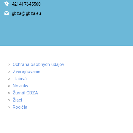
421417645568
gbza@gbza.eu
Ochrana osobných údajov
Zverejňovanie
Tlačivá
Novinky
Žurnál GBZA
Žiaci
Rodičia