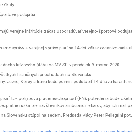
e školy.
portové podujatia.
majú verejné inštitúcie zákaz usporadúvať verejno-športové podujat
 samosprávy a verejnej správy platí na 14 dní zákaz organizovania 
ústredného krízového štábu na MV SR v pondelok 9. marca 2020.
 všetkých hraničných priechodoch na Slovensku.
íny, Južnej Kórey a Iránu budú povinní podstúpiť 14-dňovú karantén
písať tzv. pohybovú práceneschopnosť (PN), potvrdenia bude ošetruj
zplatné rúška pre návštevníkov ambulancií lekárov, aby ich mali pac
Slovensku stúpol na sedem. Predseda vlády Peter Pellegrini potvrd
-krizovy-stab-pre-situaciu-s-koronavirusom-maju-verejne-institu