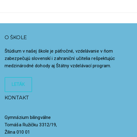
O ŠKOLE
Štúdium v našej škole je päťročné, vzdelávanie v ňom
zabezpečujú slovenskí i zahraniční učitelia rešpektujúc
medzinárodné dohody aj Štátny vzdelávací program.
LETÁK
KONTAKT
Gymnázium bilingválne
Tomáša Ružičku 3312/19,
Žilina 010 01