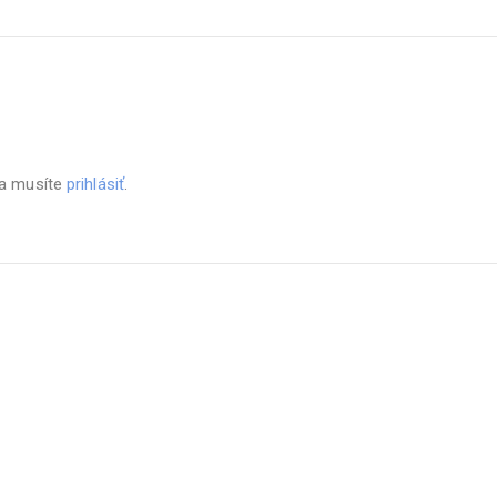
sa musíte
prihlásiť
.