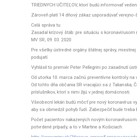
TRIEDNYCH UČITEĽOV, ktorí budú informovať vedeni
Zároveň platí 14 dňový zákaz usporadúvať verejno-š
Celá správa tu:
Zasadal krízový štáb: pre situáciu s koronavírusom 
MV SR, 09. 03. 2020
Pre všetky ústredné orgány štátnej správy, miestnej
podujatí.
Vyhlásil to premiér Peter Pellegrini po zasadnutí 
Od utorka 10. marca začnú preventívne kontroly na
Od tohto dňa občania SR vracajúci sa z Talianska, Č
príslušníkov, ktorí s nimi žijú v jednej domácnosti.
Všeobecní lekári budú môcť pre nový koronavírus vy
aby sa obmedzil pohyb ľudí. Zabezpečiť bude treba be
Počet pacientov nakazených novým koronavírusom na 
potvrdené prípady, a to v Martine a Košiciach.
http://www.minv.sk/?tlacove-spravy&sprava=zasadal