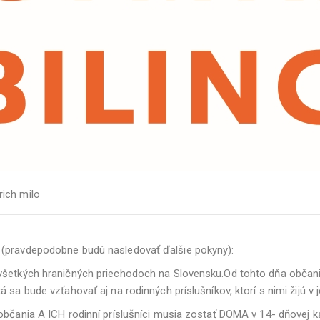
rich milo
 (pravdepodobne budú nasledovať ďalšie pokyny):
všetkých hraničných priechodoch na Slovensku.Od tohto dňa občania 
 sa bude vzťahovať aj na rodinných príslušníkov, ktorí s nimi žijú v
to občania A ICH rodinní príslušníci musia zostať DOMA v 14- dň