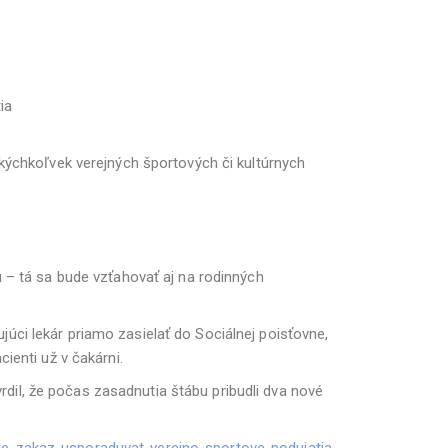
ia
akýchkoľvek verejných športových či kultúrnych
u – tá sa bude vzťahovať aj na rodinných
úci lekár priamo zasielať do Sociálnej poisťovne,
ienti už v čakárni.
il, že počas zasadnutia štábu pribudli dva nové
cie-zakaz-usporaduvat-verejno-sportove-podujatia