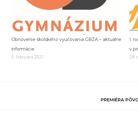
Obnovenie školského vyučovania GBZA – aktuálne
I. r
informácie
v pr
5. februára 2021
28. 
PREMIÉRA PÔVO