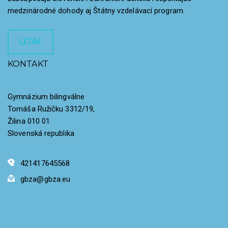
medzinárodné dohody aj Štátny vzdelávací program.
LETÁK
KONTAKT
Gymnázium bilingválne
Tomáša Ružičku 3312/19,
Žilina 010 01
Slovenská republika
421417645568
gbza@gbza.eu