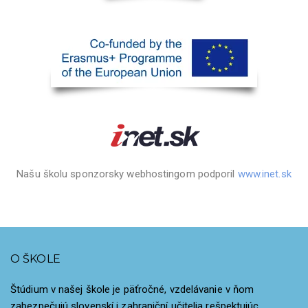
Našu školu sponzorsky webhostingom podporil
www.inet.sk
O ŠKOLE
Štúdium v našej škole je päťročné, vzdelávanie v ňom
zabezpečujú slovenskí i zahraniční učitelia rešpektujúc