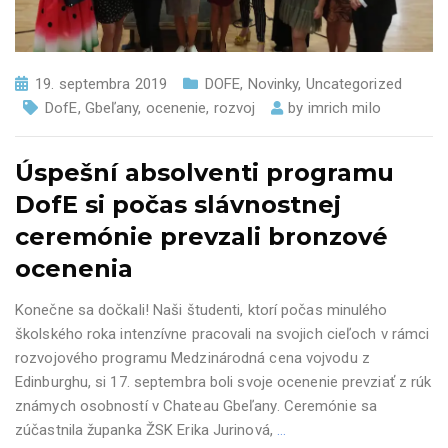
19. septembra 2019
DOFE
,
Novinky
,
Uncategorized
DofE
,
Gbeľany
,
ocenenie
,
rozvoj
by
imrich milo
Úspešní absolventi programu
DofE si počas slávnostnej
ceremónie prevzali bronzové
ocenenia
Konečne sa dočkali! Naši študenti, ktorí počas minulého
školského roka intenzívne pracovali na svojich cieľoch v rámci
rozvojového programu Medzinárodná cena vojvodu z
Edinburghu, si 17. septembra boli svoje ocenenie prevziať z rúk
známych osobností v Chateau Gbeľany. Ceremónie sa
zúčastnila županka ŽSK Erika Jurinová,
…