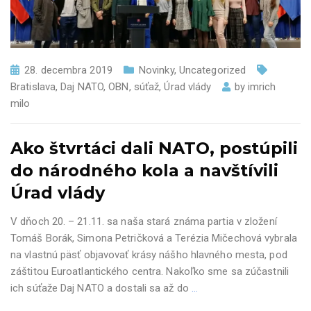
28. decembra 2019
Novinky
,
Uncategorized
Bratislava
,
Daj NATO
,
OBN
,
súťaž
,
Úrad vlády
by
imrich
milo
Ako štvrtáci dali NATO, postúpili
do národného kola a navštívili
Úrad vlády
V dňoch 20. – 21.11. sa naša stará známa partia v zložení
Tomáš Borák, Simona Petričková a Terézia Mičechová vybrala
na vlastnú päsť objavovať krásy nášho hlavného mesta, pod
záštitou Euroatlantického centra. Nakoľko sme sa zúčastnili
ich súťaže Daj NATO a dostali sa až do
…