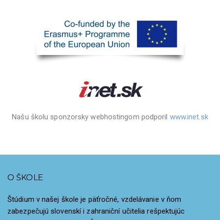
Našu školu sponzorsky webhostingom podporil
www.inet.sk
O ŠKOLE
Štúdium v našej škole je päťročné, vzdelávanie v ňom
zabezpečujú slovenskí i zahraniční učitelia rešpektujúc