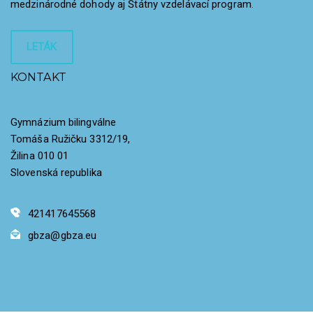
medzinárodné dohody aj Štátny vzdelávací program.
LETÁK
KONTAKT
Gymnázium bilingválne
Tomáša Ružičku 3312/19,
Žilina 010 01
Slovenská republika
421417645568
gbza@gbza.eu