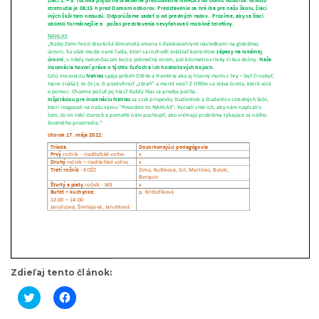
Zdieľaj tento článok:
K
K
l
l