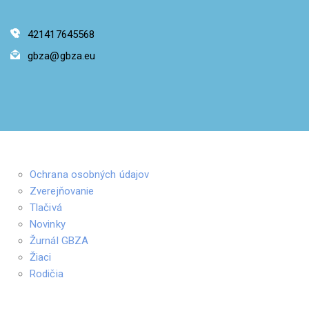
421417645568
gbza@gbza.eu
Ochrana osobných údajov
Zverejňovanie
Tlačivá
Novinky
Žurnál GBZA
Žiaci
Rodičia