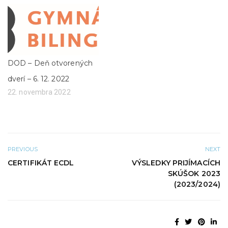
O
r
t
í
v
s
o
a
r
v
í
n
s
o
a
v
v
o
n
m
DOD – Deň otvorených
o
o
v
k
dverí – 6. 12. 2022
o
n
m
e
22. novembra 2022
o
)
k
n
e
)
PREVIOUS
NEXT
CERTIFIKÁT ECDL
VÝSLEDKY PRIJÍMACÍCH
SKÚŠOK 2023
(2023/2024)