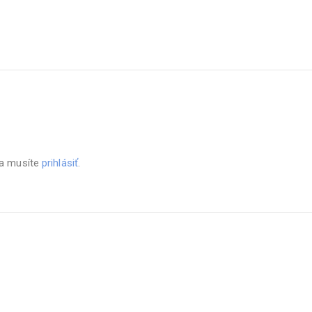
sa musíte
prihlásiť
.