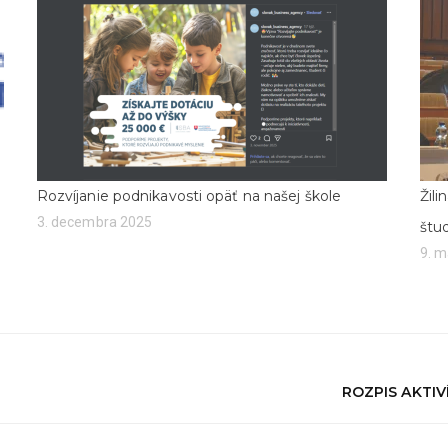
Rozvíjanie podnikavosti opäť na našej škole
Žil
3. decembra 2025
štu
9. m
ROZPIS AKTIV