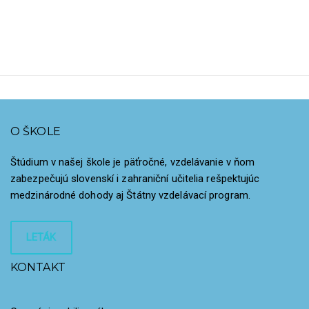
O ŠKOLE
Štúdium v našej škole je päťročné, vzdelávanie v ňom
zabezpečujú slovenskí i zahraniční učitelia rešpektujúc
medzinárodné dohody aj Štátny vzdelávací program.
LETÁK
KONTAKT