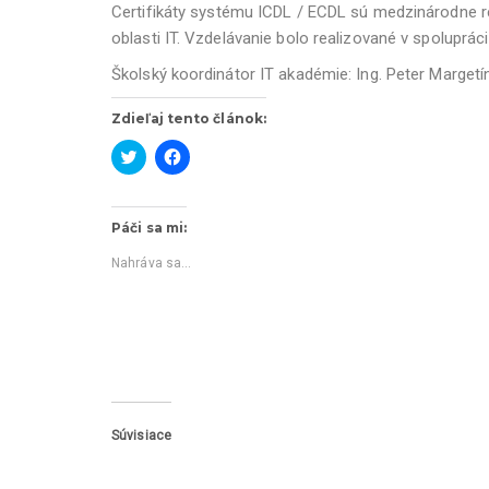
Certifikáty systému ICDL / ECDL sú medzinárodne re
oblasti IT. Vzdelávanie bolo realizované v spoluprác
Školský koordinátor IT akadémie: Ing. Peter Margetí
Zdieľaj tento článok:
K
K
l
l
i
i
k
k
Páči sa mi:
n
n
i
i
t
t
Nahráva sa...
e
e
p
p
r
r
e
e
z
z
d
d
i
i
e
e
ľ
ľ
a
a
n
n
i
i
Súvisiace
e
e
n
n
a
a
s
F