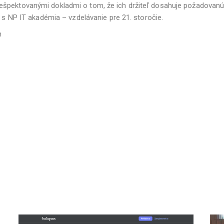
špektovanými dokladmi o tom, že ich držiteľ dosahuje požadovanú ú
i s NP IT akadémia – vzdelávanie pre 21. storočie.
n