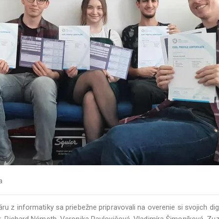
a
u z informatiky sa priebežne pripravovali na overenie si svojich di
ík, Richard Németh, Veronika Paulovičová, Vladimíra Šimoníková, Z