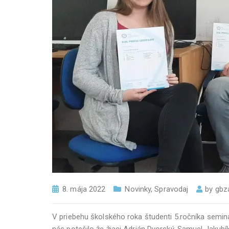
8. mája 2022
Novinky
,
Spravodaj
by
gbz
V priebehu školského roka študenti 5.ročníka seminár
nás potešilo že žiaci Adrián Dvorský, Samuel Jakub