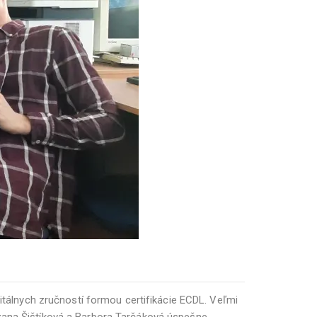
gitálnych zručností formou certifikácie ECDL. Veľmi
uzana Šištíková a Barbora Tarčáková úspešne