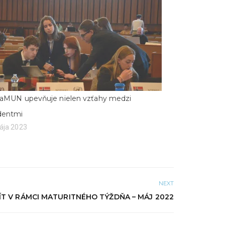
inaMUN upevňuje nielen vzťahy medzi
dentmi
ája 2023
NEXT
ÍT V RÁMCI MATURITNÉHO TÝŽDŇA – MÁJ 2022