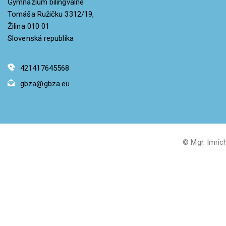
Gymnázium bilingválne
Tomáša Ružičku 3312/19,
Žilina 010 01
Slovenská republika
421417645568
gbza@gbza.eu
© Mgr. Imric