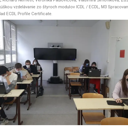
kúškou vzdelávanie zo štyroch modulov ICDL / ECDL, M3 Spracovanie
ad ECDL Profile Certificate.