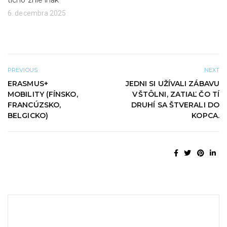
6. decembra 2025
PREVIOUS
NEXT
ERASMUS+
JEDNI SI UŽÍVALI ZÁBAVU
MOBILITY (FÍNSKO,
V ŠTÔLNI, ZATIAĽ ČO TÍ
FRANCÚZSKO,
DRUHÍ SA ŠTVERALI DO
BELGICKO)
KOPCA.