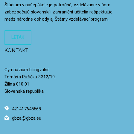
Štúdium v našej škole je päťročné, vzdelávanie v ňom
zabezpečujú slovenskí i zahraniční učitelia rešpektujúc
medzinárodné dohody aj Štátny vzdelávací program.
LETÁK
KONTAKT
Gymnázium bilingválne
Tomáša Ružičku 3312/19,
Žilina 010 01
Slovenská republika
421417645568
gbza@gbza.eu