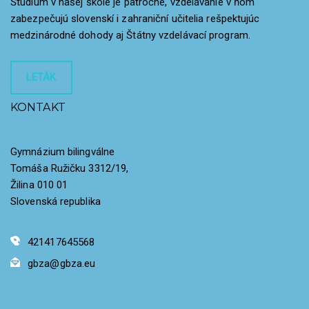
Štúdium v našej škole je päťročné, vzdelávanie v ňom
zabezpečujú slovenskí i zahraniční učitelia rešpektujúc
medzinárodné dohody aj Štátny vzdelávací program.
LETÁK
KONTAKT
Gymnázium bilingválne
Tomáša Ružičku 3312/19,
Žilina 010 01
Slovenská republika
421417645568
gbza@gbza.eu