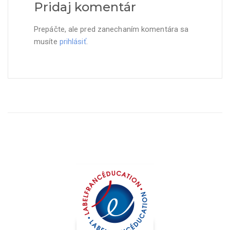
o
o
Pridaj komentár
v
k
o
n
m
e
o
)
Prepáčte, ale pred zanechaním komentára sa
k
n
musíte
prihlásiť
.
e
)