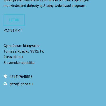
medzinárodné dohody aj Štátny vzdelávací program.
LETÁK
KONTAKT
Gymnázium bilingválne
Tomáša Ružičku 3312/19,
Žilina 010 01
Slovenská republika
421417645568
gbza@gbza.eu