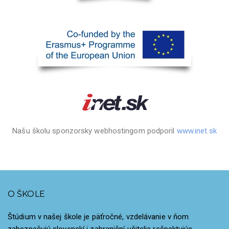
Našu školu sponzorsky webhostingom podporil
www.inet.sk
O ŠKOLE
Štúdium v našej škole je päťročné, vzdelávanie v ňom
zabezpečujú slovenskí i zahraniční učitelia rešpektujúc