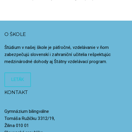
O ŠKOLE
Štúdium v našej škole je päťročné, vzdelávanie v ňom
zabezpečujú slovenskí i zahraniční učitelia rešpektujúc
medzinárodné dohody aj Štátny vzdelávací program.
LETÁK
KONTAKT
Gymnázium bilingválne
Tomáša Ružičku 3312/19,
Žilina 010 01