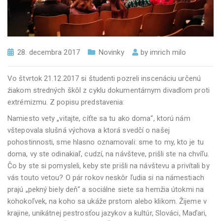
28. decembra 2017
Novinky
by
imrich milo
Vo štvrtok 21.12.2017 si študenti pozreli inscenáciu určenú
źiakom stredných škôl z cyklu dokumentárnym divadlom proti
extrémizmu. Z popisu predstavenia:
Namiesto vety „vitajte, cíťte sa tu ako doma“, ktorú nám
vštepovala slušná výchova a ktorá svedčí o našej
pohostinnosti, sme hlasno oznamovali: sme to my, kto je tu
doma, vy ste odinakiaľ, cudzí, na návšteve, prišli ste na chvíľu.
Čo by ste si pomysleli, keby ste prišli na návštevu a privítali by
vás touto vetou? O pár rokov neskôr ľudia si na námestiach
prajú „pekný biely deň“ a sociálne siete sa hemžia útokmi na
kohokoľvek, na koho sa ukáže prstom alebo klikom. Žijeme v
krajine, unikátnej pestrosťou jazykov a kultúr, Slováci, Maďari,