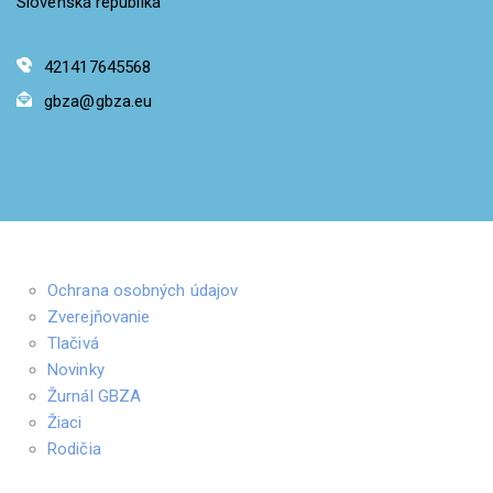
Slovenská republika
421417645568
gbza@gbza.eu
Ochrana osobných údajov
Zverejňovanie
Tlačivá
Novinky
Žurnál GBZA
Žiaci
Rodičia