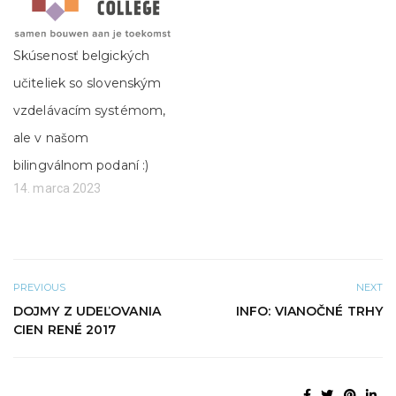
í
n
s
o
a
v
v
o
n
m
Skúsenosť belgických
o
o
v
k
učiteliek so slovenským
o
n
m
e
vzdelávacím systémom,
o
)
k
n
ale v našom
e
)
bilingválnom podaní :)
14. marca 2023
PREVIOUS
NEXT
DOJMY Z UDEĽOVANIA
INFO: VIANOČNÉ TRHY
CIEN RENÉ 2017