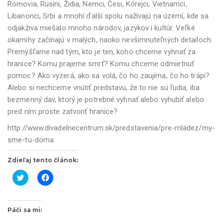
Rómovia, Rusíni, Židia, Nemci, Česi, Kórejci, Vietnamci,
Libanonci, Srbi a mnohí ďalší spolu nažívajú na území, kde sa
odjakživa miešalo mnoho národov, jazykov i kultúr. Veľké
okamihy začínajú v malých, naoko nevšimnuteľných detailoch.
Premýšľame nad tým, kto je ten, koho chceme vyhnať za
hranice? Komu prajeme smrť? Komu chceme odmietnuť
pomoc? Ako vyzerá, ako sa volá, čo ho zaujíma, čo ho trápi?
Alebo si nechceme vnútiť predstavu, že to nie sú ľudia, iba
bezmenný dav, ktorý je potrebné vyhnať alebo vyhubiť alebo
pred ním proste zatvoriť hranice?
http://www.divadelnecentrum.sk/predstavenia/pre-mladez/my-
sme-tu-doma
Zdieľaj tento článok:
K
K
l
l
i
i
k
k
Páči sa mi:
n
n
i
i