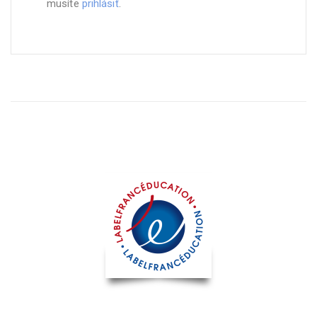
musíte
prihlásiť
.