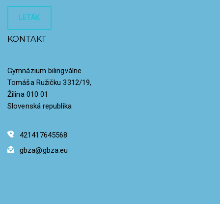
LETÁK
KONTAKT
Gymnázium bilingválne
Tomáša Ružičku 3312/19,
Žilina 010 01
Slovenská republika
421417645568
gbza@gbza.eu