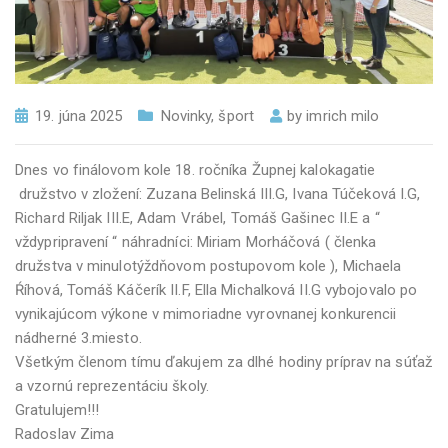
19. júna 2025
Novinky
,
šport
by
imrich milo
Dnes vo finálovom kole 18. ročníka Župnej kalokagatie
družstvo v zložení: Zuzana Belinská III.G, Ivana Túčeková I.G,
Richard Riljak III.E, Adam Vrábel, Tomáš Gašinec II.E a “
vždypripravení “ náhradníci: Miriam Morháčová ( členka
družstva v minulotýždňovom postupovom kole ), Michaela
Ŕíhová, Tomáš Káčerík II.F, Ella Michalková II.G vybojovalo po
vynikajúcom výkone v mimoriadne vyrovnanej konkurencii
nádherné 3.miesto.
Všetkým členom tímu ďakujem za dlhé hodiny príprav na súťaž
a vzornú reprezentáciu školy.
Gratulujem!!!
Radoslav Zima