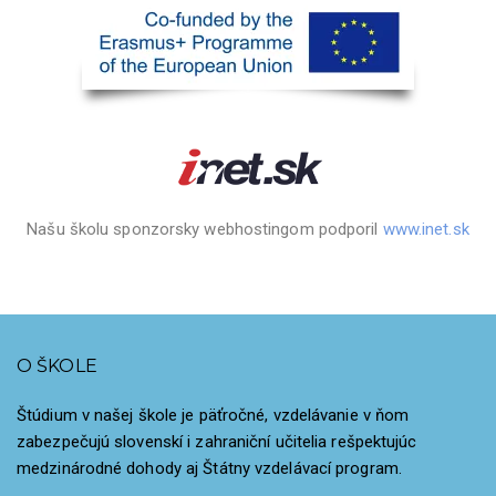
Našu školu sponzorsky webhostingom podporil
www.inet.sk
O ŠKOLE
Štúdium v našej škole je päťročné, vzdelávanie v ňom
zabezpečujú slovenskí i zahraniční učitelia rešpektujúc
medzinárodné dohody aj Štátny vzdelávací program.