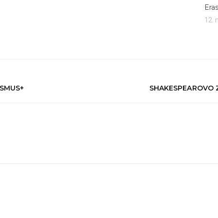
Era
12.
ASMUS+
SHAKESPEAROVO Z