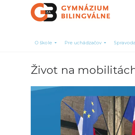
O škole
Pre uchádzačov
Spravoda
Život na mobilitác