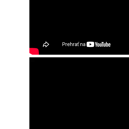
Video
prehrávač