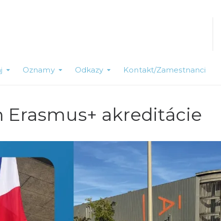
j
Oznamy
Odkazy
Kontakt/Zamestnanci
h Erasmus+ akreditácie