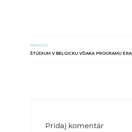
v
o
n
m
o
o
v
k
o
n
m
e
o
)
k
n
e
)
PREVIOUS
ŠTÚDIUM V BELGICKU VĎAKA PROGRAMU ER
Pridaj komentár