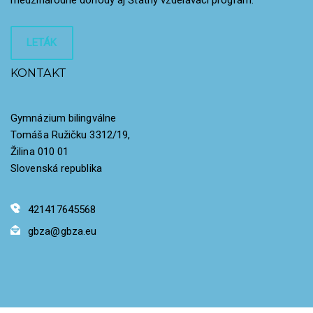
LETÁK
KONTAKT
Gymnázium bilingválne
Tomáša Ružičku 3312/19,
Žilina 010 01
Slovenská republika
421417645568
gbza@gbza.eu