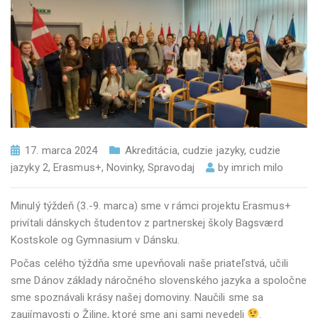
17. marca 2024
Akreditácia
,
cudzie jazyky
,
cudzie
jazyky 2
,
Erasmus+
,
Novinky
,
Spravodaj
by
imrich milo
Minulý týždeň (3.-9. marca) sme v rámci projektu Erasmus+
privítali dánskych študentov z partnerskej školy Bagsværd
Kostskole og Gymnasium v Dánsku.
Počas celého týždňa sme upevňovali naše priateľstvá, učili
sme Dánov základy náročného slovenského jazyka a spoločne
sme spoznávali krásy našej domoviny. Naučili sme sa
zaujímavosti o Žiline, ktoré sme ani sami nevedeli
.