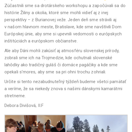
Zúčastnili sme sa drotárskeho workshopu a započúvali sa do
histórie Žiliny a okolia, ktoré sme mohli vidieť aj z inej
perspektívy – z Burianovej veže. Jeden deň sme strávili aj
v našom hlavnom meste, Bratislave, kde sme navštívili Dom
Európskej únie, aby sme si upevnili vedomosti o európskych
inštitúciách a európskom občianstve.
Ale aby Dáni mohli zakúsiť aj atmosféru slovenskej prírody,
zobrali sme ich na Trojmedzie, kde ochutnali slovenské
lahôdky ako tradičný guláš či domáce pagáčiky a kde sme
opekali s’mores, aby sme sa pri ohni trochu zohriali.
Určite si tento nezabudnuteľný týždeň budeme všetci pamätať
a veríme, že sa niekedy znova s našimi dánskymi kamarátmi
stretneme.
Debora Divišová, II.F