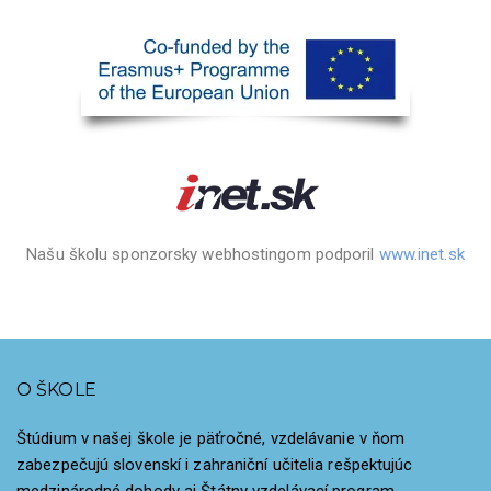
Našu školu sponzorsky webhostingom podporil
www.inet.sk
O ŠKOLE
Štúdium v našej škole je päťročné, vzdelávanie v ňom
zabezpečujú slovenskí i zahraniční učitelia rešpektujúc
medzinárodné dohody aj Štátny vzdelávací program.