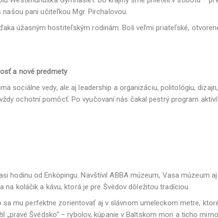
s našou pani učiteľkou Mgr. Pirchalovou.
ka úžasným hostiteľským rodinám. Boli veľmi priateľské, otvorené a
nosť a nové predmety
sociálne vedy, ale aj leadership a organizáciu, politológiu, dizajn,
tní a vždy ochotní pomôcť. Po vyučovaní nás čakal pestrý program akt
asi hodinu od Enköpingu. Navštívil ABBA múzeum, Vasa múzeum aj Ga
 na koláčik a kávu, ktorá je pre Švédov dôležitou tradíciou.
lo sa mu perfektne zorientovať aj v slávnom umeleckom metre, ktoré
ažil „pravé Švédsko“ – rybolov, kúpanie v Baltskom mori a ticho mi