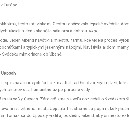
 v Európe.
tokholmu, tentokrát vlakom. Cestou obdivovala typické švédske dom
ytých uličiek a deň zakončila nákupmi a dobrou
fikou
.
rírode. Jeden víkend navštívila miestnu farmu, kde videla proces vý
pochúťkami a typickými jesennými nápojmi. Navštívila aj dom mamy s
vo Švédsku mimoriadne obľúbené.
a Uppsaly
me spoznávali nových ľudí a zúčastnili sa Dní otvorených dverí, k
kých smerov cez humanitné až po prírodné vedy.
orá mala veľký úspech. Zároveň sme sa veľa dozvedeli o švédskom 
eva univerzitného mesta Uppsala. Prešli sme sa popri rieke Fyriså
ii. Tomáš sa do Uppsaly vrátil aj posledný víkend, aby si mesto ešte 