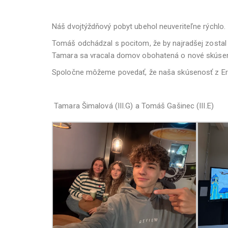
Náš dvojtýždňový pobyt ubehol neuveriteľne rýchlo.
Tomáš odchádzal s pocitom, že by najradšej zostal eš
Tamara sa vracala domov obohatená o nové skúsenos
Spoločne môžeme povedať, že naša skúsenosť z Er
Tamara Šimalová (III.G) a Tomáš Gašinec (III.E)