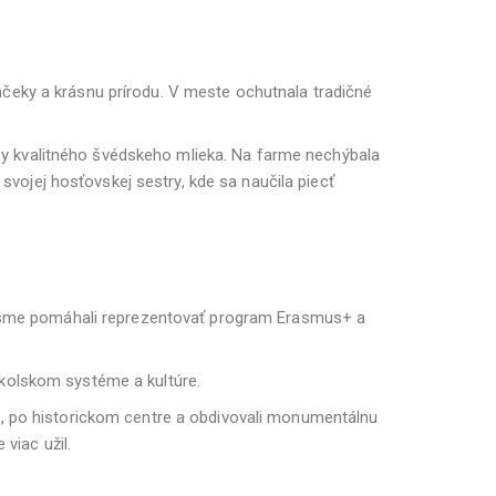
čeky a krásnu prírodu. V meste ochutnala tradičné
roby kvalitného švédskeho mlieka. Na farme nechýbala
vojej hosťovskej sestry, kde sa naučila piecť
de sme pomáhali reprezentovať program Erasmus+ a
školskom systéme a kultúre.
n, po historickom centre a obdivovali monumentálnu
viac užil.