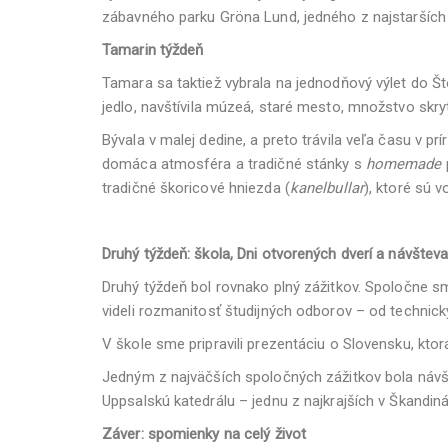
zábavného parku Gröna Lund, jedného z najstarších
Tamarin týždeň
Tamara sa taktiež vybrala na jednodňový výlet do Š
jedlo, navštívila múzeá, staré mesto, množstvo skr
Bývala v malej dedine, a preto trávila veľa času v p
domáca atmosféra a tradičné stánky s
homemade
tradičné škoricové hniezda (
kanelbullar
), ktoré sú 
Druhý týždeň: škola, Dni otvorených dverí a návštev
Druhý týždeň bol rovnako plný zážitkov. Spoločne s
videli rozmanitosť študijných odborov – od technic
V škole sme pripravili prezentáciu o Slovensku, kt
Jedným z najväčších spoločných zážitkov bola návšt
Uppsalskú katedrálu – jednu z najkrajších v Škandináv
Záver: spomienky na celý život