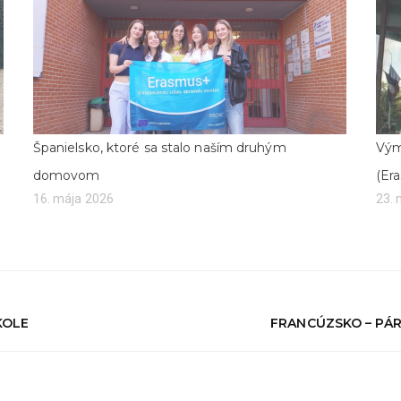
Španielsko, ktoré sa stalo naším druhým
Vým
domovom
(Er
16. mája 2026
23.
KOLE
FRANCÚZSKO – PÁR 