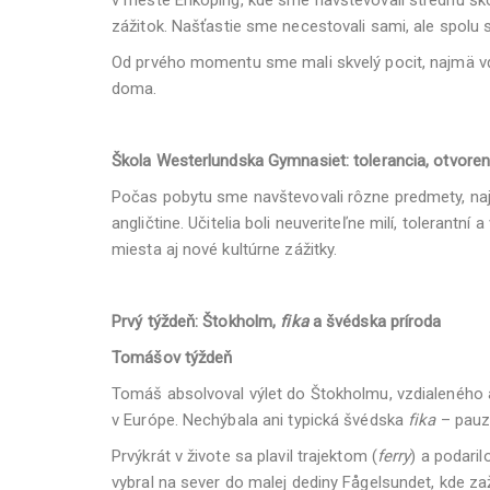
zážitok. Našťastie sme necestovali sami, ale spolu 
Od prvého momentu sme mali skvelý pocit, najmä vďa
doma.
Škola Westerlundska Gymnasiet: tolerancia, otvore
Počas pobytu sme navštevovali rôzne predmety, najmä 
angličtine. Učitelia boli neuveriteľne milí, toleran
miesta aj nové kultúrne zážitky.
Prvý týždeň: Štokholm,
fika
a švédska príroda
Tomášov týždeň
Tomáš absolvoval výlet do Štokholmu, vzdialeného 
v Európe. Nechýbala ani typická švédska
fika
– pauza
Prvýkrát v živote sa plavil trajektom (
ferry
) a podari
vybral na sever do malej dediny Fågelsundet, kde z