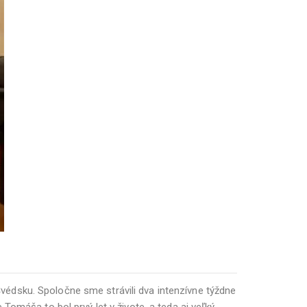
édsku. Spoločne sme strávili dva intenzívne týždne
Tomáša to bol prvý let v živote, a teda aj veľký