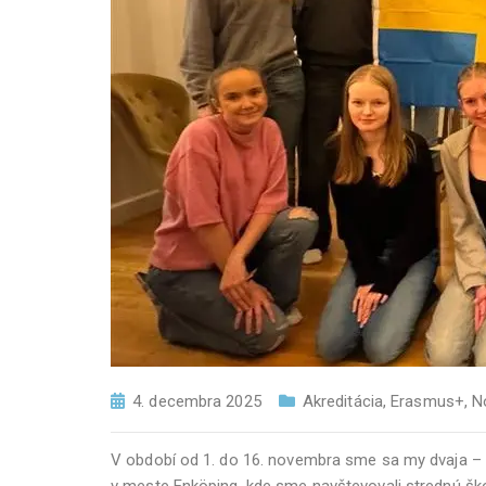
4. decembra 2025
Akreditácia
,
Erasmus+
,
N
V období od 1. do 16. novembra sme sa my dvaja – 
v meste Enköping, kde sme navštevovali strednú škol