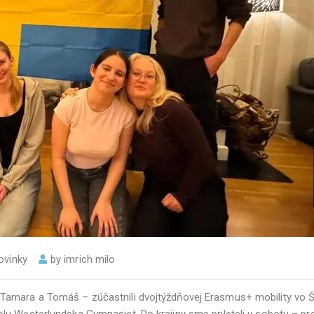
ovinky
by
imrich milo
Tamara a Tomáš – zúčastnili dvojtýždňovej Erasmus+ mobility vo Šv
u Westerlundska Gymnasiet. Do krajiny sme prileteli v sobotu – pre 