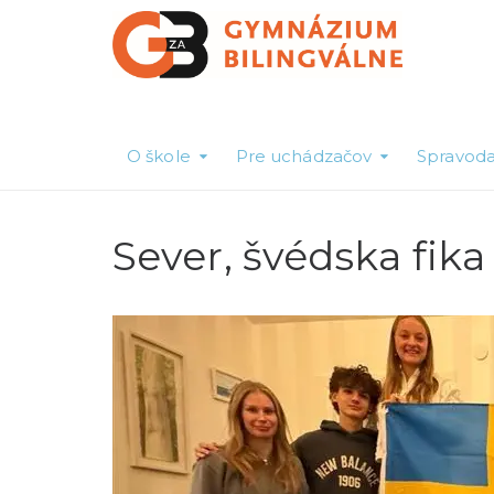
O škole
Pre uchádzačov
Spravoda
Sever, švédska fik