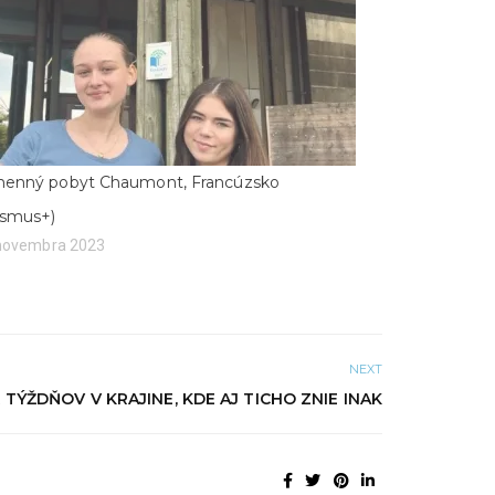
enný pobyt Chaumont, Francúzsko
asmus+)
 novembra 2023
NEXT
TÝŽDŇOV V KRAJINE, KDE AJ TICHO ZNIE INAK