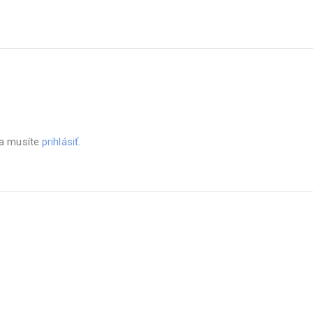
sa musíte
prihlásiť
.