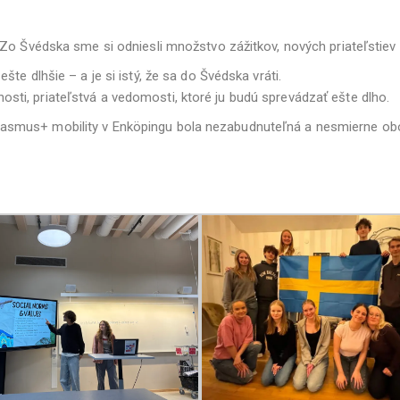
 Zo Švédska sme si odniesli množstvo zážitkov, nových priateľstiev
te dlhšie – a je si istý, že sa do Švédska vráti.
ti, priateľstvá a vedomosti, ktoré ju budú sprevádzať ešte dlho.
asmus+ mobility v Enköpingu bola nezabudnuteľná a nesmierne ob