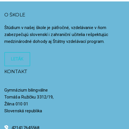
O ŠKOLE
Štúdium v našej škole je päťročné, vzdelávanie v ňom
zabezpečujú slovenskí i zahraniční učitelia rešpektujúc
medzinárodné dohody aj Štátny vzdelávací program.
LETÁK
KONTAKT
Gymnázium bilingválne
Tomáša Ružičku 3312/19,
Žilina 010 01
Slovenská republika
421417645568