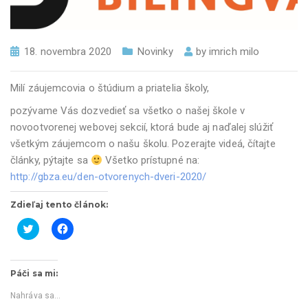
18. novembra 2020
Novinky
by
imrich milo
Milí záujemcovia o štúdium a priatelia školy,
pozývame Vás dozvedieť sa všetko o našej škole v
novootvorenej webovej sekcií, ktorá bude aj naďalej slúžiť
všetkým záujemcom o našu školu. Pozerajte videá, čítajte
články, pýtajte sa
Všetko prístupné na:
http://gbza.eu/den-otvorenych-dveri-2020/
Zdieľaj tento článok:
K
K
l
l
i
i
k
k
Páči sa mi:
n
n
i
i
t
t
Nahráva sa...
e
e