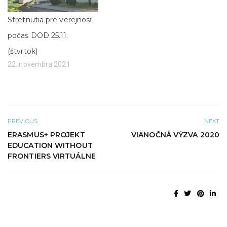
a
v
v
o
n
m
Stretnutia pre verejnosť
o
o
v
k
počas DOD 25.11.
o
n
m
e
(štvrtok)
o
)
k
22. novembra 2021
n
e
)
PREVIOUS
NEXT
ERASMUS+ PROJEKT
VIANOČNÁ VÝZVA 2020
EDUCATION WITHOUT
FRONTIERS VIRTUÁLNE