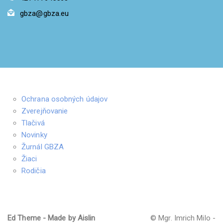
gbza@gbza.eu
Ochrana osobných údajov
Zverejňovanie
Tlačivá
Novinky
Žurnál GBZA
Žiaci
Rodičia
Ed Theme - Made by Aislin
© Mgr. Imrich Milo -