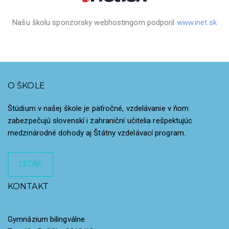
Našu školu sponzorsky webhostingom podporil
www.inet.sk
O ŠKOLE
Štúdium v našej škole je päťročné, vzdelávanie v ňom
zabezpečujú slovenskí i zahraniční učitelia rešpektujúc
medzinárodné dohody aj Štátny vzdelávací program.
LETÁK
KONTAKT
Gymnázium bilingválne