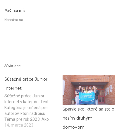
i
i
k
k
Páči sa mi:
n
n
i
i
t
t
Nahráva sa...
e
e
p
p
r
r
e
e
z
z
d
d
i
i
e
e
ľ
ľ
a
a
n
n
i
i
Súvisiace
e
e
n
n
a
a
Súťažné práce Junior
s
F
l
a
u
c
Internet
ž
e
b
b
Súťažné práce Junior
e
o
Internet v kategórii Text.
T
o
w
k
Kategória je určená pre
Španielsko, ktoré sa stalo
i
u
autorov, ktorí radi píšu.
t
(
t
O
naším druhým
Téma pre rok 2023: Ako
e
t
r
v
prežijem túto dobu? Erika
14. marca 2023
domovom
(
o
Vráblová: Ako na horskej