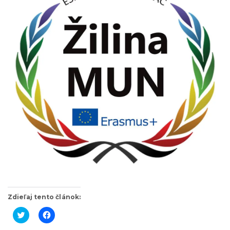
Zdieľaj tento článok:
K
K
l
l