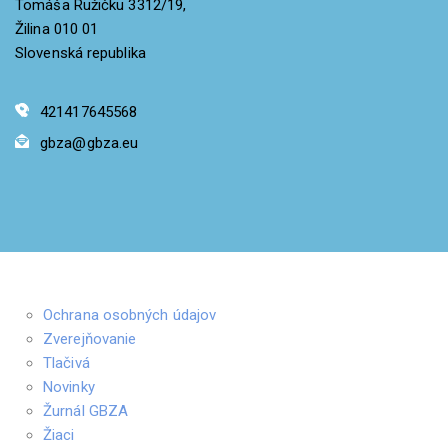
Tomáša Ružičku 3312/19,
Žilina 010 01
Slovenská republika
421417645568
gbza@gbza.eu
Ochrana osobných údajov
Zverejňovanie
Tlačivá
Novinky
Žurnál GBZA
Žiaci