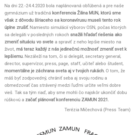
Na dni 22.-24.4.2020 bola naplánovaná obľúbená a pre naše
gymnázium už tradičná
konferencia Žilina MUN, ktorú sme
však z dôvodu šíriaceho sa koronavírusu museli tento rok
úplne zrušiť.
Namiesto simulácií výborov OSN, počas ktorých
sa delegáti v posledných rokoch
snažili hľadať riešenia ako
zmeniť situáciu vo svete
a spraviť z neho lepšie miesto na
život,
má teraz každý z nás jedinečnú možnosť zmeniť svet k
lepšiemu.
Nezáleží na tom, či si delegát, secretary general,
director, supervízor, press, page, staff, učiteľ alebo študent,
momentálne je záchrana sveta aj v tvojich rukách.
O tom, že
máš byť zodpovedný, chrániť seba aj svoju rodinu a
obmedzovať čas strávený medzi ľuďmi určite veľmi dobre
vieš. Tak sa tým riaď, aby sme mohli čo najskôr ukončiť dobu
rúškovú a
začať plánovať konferenciu ZAMUN 2021.
Terézia Mičechová (Press Team)