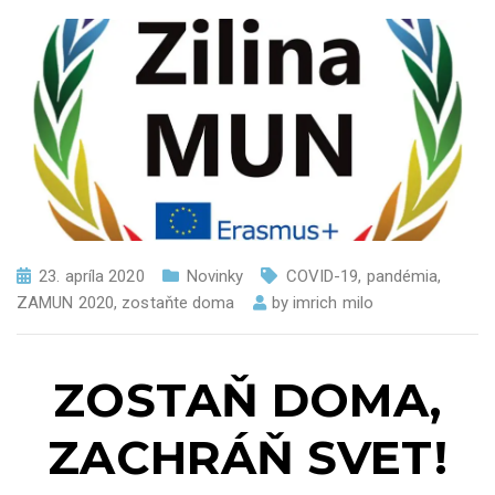
23. apríla 2020
Novinky
COVID-19
,
pandémia
,
ZAMUN 2020
,
zostaňte doma
by
imrich milo
ZOSTAŇ DOMA,
ZACHRÁŇ SVET!