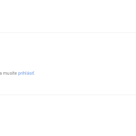
sa musíte
prihlásiť
.