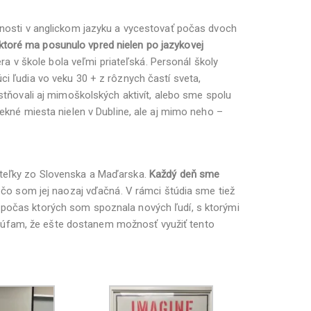
osti v anglickom jazyku a vycestovať počas dvoch
 ktoré ma posunulo vpred nielen po jazykovej
 v škole bola veľmi priateľská. Personál školy
ci ľudia vo veku 30 + z rôznych častí sveta,
ňovali aj mimoškolských aktivít, alebo sme spolu
pekné miesta nielen v Dubline, ale aj mimo neho –
čiteľky zo Slovenska a Maďarska.
Každý deň sme
a čo som jej naozaj vďačná. V rámci štúdia sme tiež
dne, počas ktorých som spoznala nových ľudí, s ktorými
dúfam, že ešte dostanem možnosť využiť tento