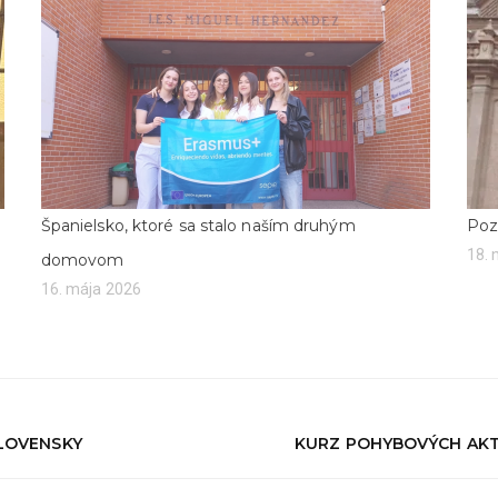
Španielsko, ktoré sa stalo naším druhým
Poz
18.
domovom
16. mája 2026
SLOVENSKY
KURZ POHYBOVÝCH AKTI