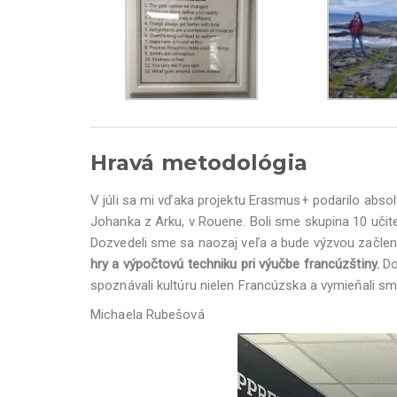
Hravá metodológia
V júli sa mi vďaka projektu Erasmus+ podarilo abso
Johanka z Arku, v Rouene. Boli sme skupina 10 učite
Dozvedeli sme sa naozaj veľa a bude výzvou začleniť 
hry a výpočtovú techniku pri výučbe francúzštiny.
Do
spoznávali kultúru nielen Francúzska a vymieňali sme
Michaela Rubešová