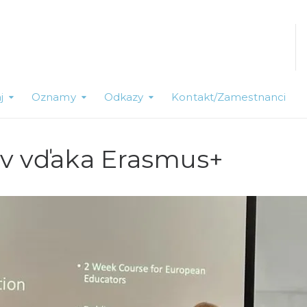
j
Oznamy
Odkazy
Kontakt/Zamestnanci
ov vďaka Erasmus+