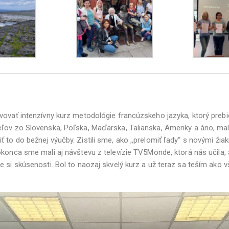
lvovať intenzívny kurz metodológie francúzskeho jazyka, ktorý pre
ľov zo Slovenska, Poľska, Maďarska, Talianska, Ameriky a áno, mali
to do bežnej výučby. Zistili sme, ako ,,prelomiť ľady“ s novými žia
konca sme mali aj návštevu z televízie TV5Monde, ktorá nás učila, 
 si skúsenosti. Bol to naozaj skvelý kurz a už teraz sa teším ako v