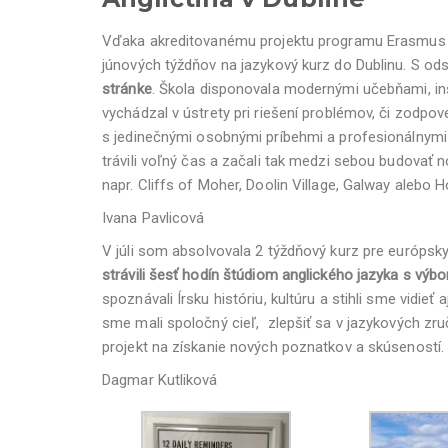
Vďaka akreditovanému projektu programu Erasmus +
júnových týždňov na jazykový kurz do Dublinu. S o
stránke
. Škola disponovala modernými učebňami, inš
vychádzal v ústrety pri riešení problémov, či zodpov
s jedinečnými osobnými príbehmi a profesionálnymi
trávili voľný čas a začali tak medzi sebou budovať n
napr. Cliffs of Moher, Doolin Village, Galway aleb
Ivana Pavlicová
V júli som absolvovala 2 týždňový kurz pre európsk
strávili šesť hodín štúdiom anglického jazyka s výbo
spoznávali Írsku históriu, kultúru a stihli sme vidie
sme mali spoločný cieľ, zlepšiť sa v jazykových 
projekt na získanie nových poznatkov a skúseností.
Dagmar Kutliková