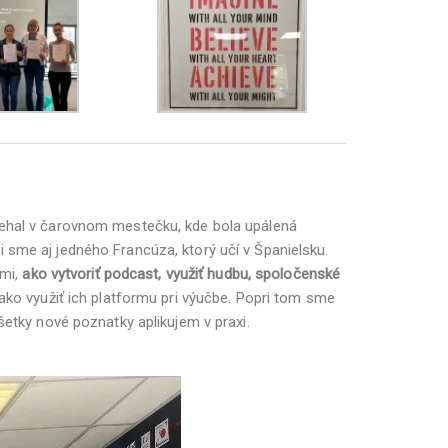
biehal v čarovnom mestečku, kde bola upálená
 sme aj jedného Francúza, ktorý učí v Španielsku.
kmi,
ako vytvoriť podcast, využiť hudbu, spoločenské
ako využiť ich platformu pri výučbe. Popri tom sme
šetky nové poznatky aplikujem v praxi.