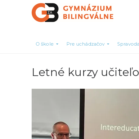
O škole
Pre uchádzačov
Spravoda
Letné kurzy učiteľ