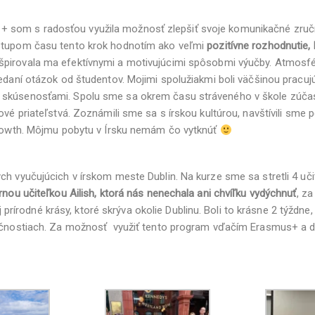
 som s radosťou využila možnosť zlepšiť svoje komunikačné zručn
dstupom času tento krok hodnotím ako veľmi
pozitívne rozhodnutie,
pirovala ma efektívnymi a motivujúcimi spôsobmi výučby. Atmosféra
edaní otázok od študentov. Mojimi spolužiakmi boli väčšinou pracujú
 skúsenosťami. Spolu sme sa okrem času stráveného v škole zúčast
ové priateľstvá. Zoznámili sme sa s írskou kultúrou, navštívili sme 
o Howth. Môjmu pobytu v Írsku nemám čo vytknúť
ych vyučujúcich v írskom meste Dublin. Na kurze sme sa stretli 4 u
rnou učiteľkou Ailish, ktorá nás nenechala ani chvíľku vydýchnuť
, z
ť aj prírodné krásy, ktoré skrýva okolie Dublinu. Boli to krásne 2 týž
zručnostiach. Za možnosť využiť tento program vďačím Erasmus+ a 