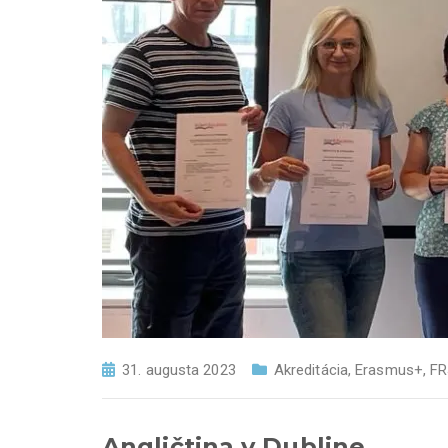
31. augusta 2023
Akreditácia
,
Erasmus+
,
FR
Angličtina v Dubline