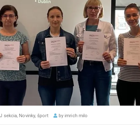
J sekcia
,
Novinky
,
šport
by
imrich milo