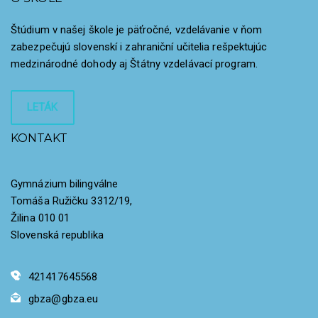
Štúdium v našej škole je päťročné, vzdelávanie v ňom
zabezpečujú slovenskí i zahraniční učitelia rešpektujúc
medzinárodné dohody aj Štátny vzdelávací program.
LETÁK
KONTAKT
Gymnázium bilingválne
Tomáša Ružičku 3312/19,
Žilina 010 01
Slovenská republika
421417645568
gbza@gbza.eu