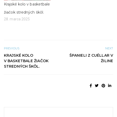
m
e
Krajské kolo v basketbale
o
)
k
n
žiačok stredných škôl.
e
)
28. marca 2025
PREVIOUS
NEXT
KRAJSKÉ KOLO
ŠPANIELI Z CUÉLLAR V
V BASKETBALE ŽIAČOK
ŽILINE
STREDNÝCH ŠKÔL.