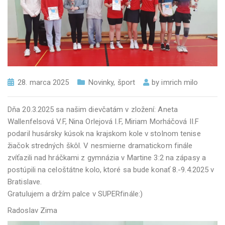
28. marca 2025
Novinky
,
šport
by
imrich milo
Dňa 20.3.2025 sa našim dievčatám v zložení: Aneta
Wallenfelsová V.F, Nina Orlejová I.F, Miriam Morháčová II.F
podaril husársky kúsok na krajskom kole v stolnom tenise
žiačok stredných škôl. V nesmierne dramatickom finále
zvíťazili nad hráčkami z gymnázia v Martine 3:2 na zápasy a
postúpili na celoštátne kolo, ktoré sa bude konať 8.-9.4.2025 v
Bratislave.
Gratulujem a držím palce v SUPERfinále:)
Radoslav Zima