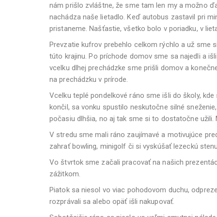
nám prišlo zvláštne, že sme tam len my a možno ďal
nachádza naše lietadlo. Keď autobus zastavil pri mi
pristaneme. Našťastie, všetko bolo v poriadku, v lie
Prevzatie kufrov prebehlo celkom rýchlo a už sme si
túto krajinu. Po príchode domov sme sa najedli a išl
vcelku dlhej prechádzke sme prišli domov a konečne 
na prechádzku v prírode.
Vcelku teplé pondelkové ráno sme išli do školy, kde
končil, sa vonku spustilo neskutočne silné sneženie
počasiu dlhšia, no aj tak sme si to dostatočne užili
V stredu sme mali ráno zaujímavé a motivujúce pr
zahrať bowling, minigolf či si vyskúšať lezeckú stenu
Vo štvrtok sme začali pracovať na našich prezentác
zážitkom.
Piatok sa niesol vo viac pohodovom duchu, odprez
rozprávali sa alebo opäť išli nakupovať.