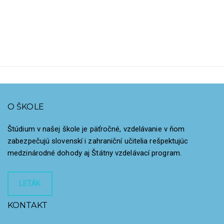
O ŠKOLE
Štúdium v našej škole je päťročné, vzdelávanie v ňom
zabezpečujú slovenskí i zahraniční učitelia rešpektujúc
medzinárodné dohody aj Štátny vzdelávací program.
LETÁK
KONTAKT