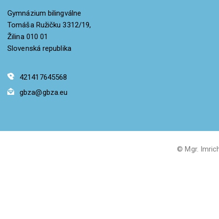
Gymnázium bilingválne
Tomáša Ružičku 3312/19,
Žilina 010 01
Slovenská republika
421417645568
gbza@gbza.eu
© Mgr. Imric