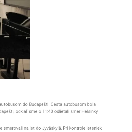
i autobusom do Budapešti. Cesta autobusom bola
šti, odkiaľ sme o 11:40 odlietali smer Helsinky.
smerovali na let do Jyväskylä. Pri kontrole leteniek