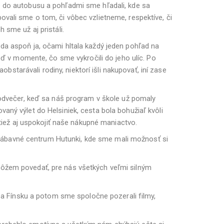
e do autobusu a pohľadmi sme hľadali, kde sa
ovali sme o tom, či vôbec vzlietneme, respektíve, či
 sme už aj pristáli.
da aspoň ja, očami hltala každý jeden pohľad na
neď v momente, čo sme vykročili do jeho ulíc. Po
tarávali rodiny, niektorí išli nakupovať, iní zase
 podvečer, keď sa náš program v škole už pomaly
aný výlet do Helsiniek, cesta bola bohužiaľ kvôli
ktiež aj uspokojiť naše nákupné maniactvo.
zábavné centrum Hutunki, kde sme mali možnosť si
môžem povedať, pre nás všetkých veľmi silným
 Fínsku a potom sme spoločne pozerali filmy,