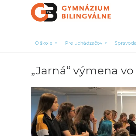
O škole
Pre uchádzačov
Spravoda
„Jarná“ výmena vo