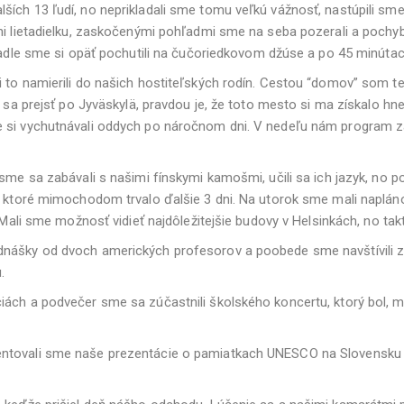
ších 13 ľudí, no neprikladali sme tomu veľkú vážnosť, nastúpili sm
ni lietadielku, zaskočenými pohľadmi sme na seba pozerali a pochyb
tadle sme si opäť pochutili na čučoriedkovom džúse a po 45 minútach
 to namierili do našich hostiteľských rodín. Cestou “domov” som te
i sa prejsť po Jyväskylä, pravdou je, že toto mesto si ma získalo h
si vychutnávali oddych po náročnom dni. V nedeľu nám program zaobs
 sme sa zabávali s našimi fínskymi kamošmi, učili sa ich jazyk, no
, ktoré mimochodom trvalo ďalšie 3 dni. Na utorok sme mali naplánov
. Mali sme možnosť vidieť najdôležitejšie budovy v Helsinkách, no ta
ednášky od dvoch amerických profesorov a poobede sme navštívili 
.
iách a podvečer sme sa zúčastnili školského koncertu, ktorý bol, 
entovali sme naše prezentácie o pamiatkach UNESCO na Slovensku a