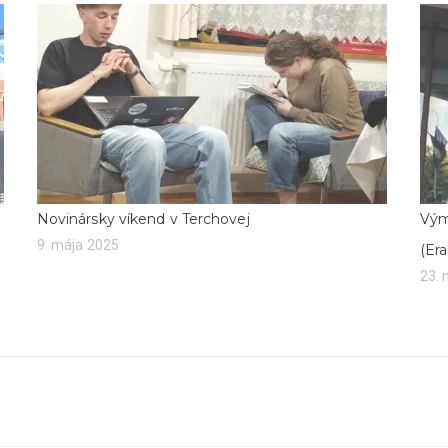
Novinársky víkend v Terchovej
Vým
9. mája 2025
(Er
23.