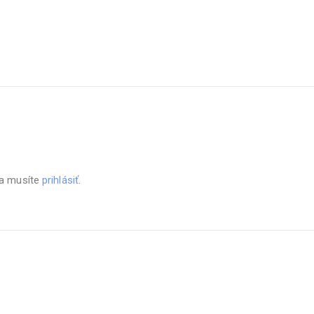
sa musíte
prihlásiť
.