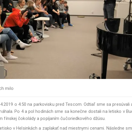
ch milo
.4.2019 o 4:50 na parkovisku pred Tescom. Odtiaľ sme sa presúval
a. Po 4 a pol hodinách sme sa konečne dostali na letisko v Budape
ím fínskej čokolády a popíjaním čučoriedkového džúsu.
 letisko v Helsinkách a zaplakať nad miestnymi cenami. Následne sme 