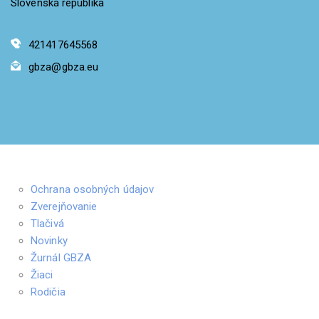
Slovenská republika
421417645568
gbza@gbza.eu
Ochrana osobných údajov
Zverejňovanie
Tlačivá
Novinky
Žurnál GBZA
Žiaci
Rodičia