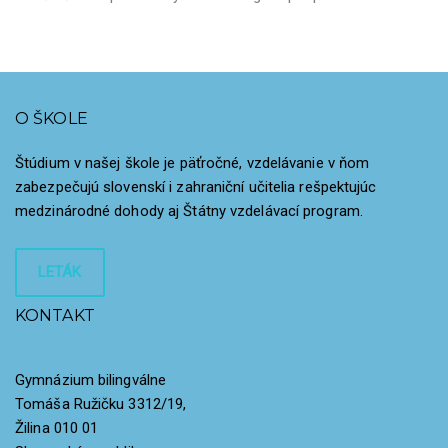
O ŠKOLE
Štúdium v našej škole je päťročné, vzdelávanie v ňom
zabezpečujú slovenskí i zahraniční učitelia rešpektujúc
medzinárodné dohody aj Štátny vzdelávací program.
LETÁK
KONTAKT
Gymnázium bilingválne
Tomáša Ružičku 3312/19,
Žilina 010 01