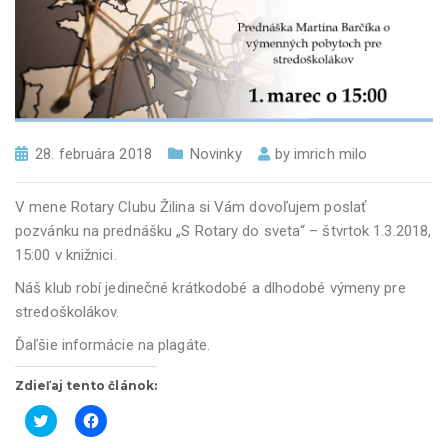
28. februára 2018
Novinky
by
imrich milo
V mene Rotary Clubu Žilina si Vám dovoľujem poslať
pozvánku na prednášku „S Rotary do sveta“ – štvrtok 1.3.2018,
15:00 v knižnici.
Náš klub robí jedinečné krátkodobé a dlhodobé výmeny pre
stredoškolákov.
Ďaľšie informácie na plagáte.
Zdieľaj tento článok:
K
K