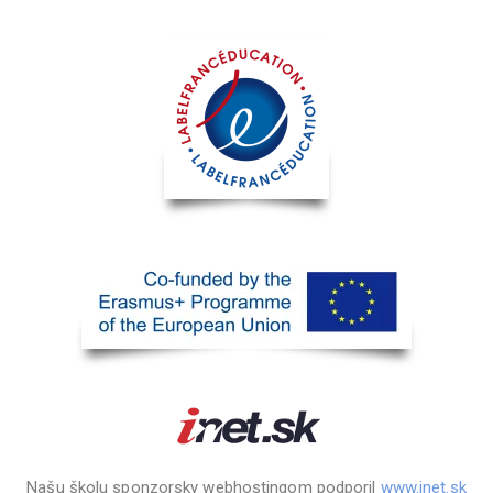
Našu školu sponzorsky webhostingom podporil
www.inet.sk