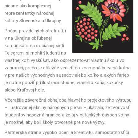
piesne ako komplexnej
reprezentantky národnej
kultúry Slovenska a Ukrajiny.
Počas pravidelných stretnutí, i
v na Ukrajine obľúbenej
komunikácii na sociálnej sieti
Telegram, si mohli študenti na
vlastnej koži vyskúšať, ako odprezentovať vlastnú školu vo
zahraničí, prečo je dôležité vedieť, čo znamená červená kalina
v pre našich východných susedov alebo koľko a akých farieb
je nutné použiť pri ilustrácií studne, vraného koňa, kukučky
alebo Kráľovej hole.
Včerajšia záverečná obhajoba hlavného projektového výstupu
– ilustrovanej eknihy národných piesní – ukázala, že tvorivosť
študentov nepozná hranice a že aj v neľahkých časoch vojny
je možné, aby boli školy otvorené pre nové výzvy.
Partnerská strana vysoko ocenila kreativitu, samostatnosť či