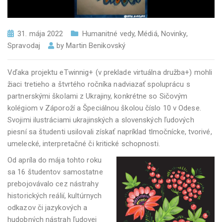
31. mája 2022
Humanitné vedy
,
Médiá
,
Novinky
,
Spravodaj
by
Martin Benikovský
Vďaka projektu eTwinnig+ (v preklade virtuálna družba+) mohli
žiaci tretieho a štvrtého ročníka nadviazať spoluprácu s
partnerskými školami z Ukrajiny, konkrétne so Sičovým
kolégiom v Záporoží a Špeciálnou školou číslo 10 v Odese.
Svojimi ilustráciami ukrajinských a slovenských ľudových
piesní sa študenti usilovali získať napríklad tlmočnícke, tvorivé,
umelecké, interpretačné či kritické schopnosti.
Od apríla do mája tohto roku
sa 16 študentov samostatne
prebojovávalo cez nástrahy
historických reálií, kultúrnych
odkazov či jazykových a
hudobných nástrah ľudovej