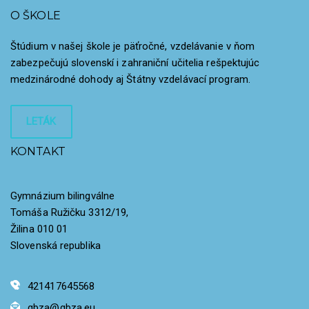
O ŠKOLE
Štúdium v našej škole je päťročné, vzdelávanie v ňom
zabezpečujú slovenskí i zahraniční učitelia rešpektujúc
medzinárodné dohody aj Štátny vzdelávací program.
LETÁK
KONTAKT
Gymnázium bilingválne
Tomáša Ružičku 3312/19,
Žilina 010 01
Slovenská republika
421417645568
gbza@gbza.eu