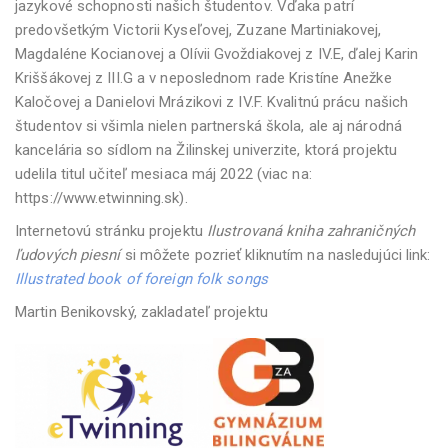
jazykové schopnosti našich študentov. Vďaka patrí
predovšetkým Victorii Kyseľovej, Zuzane Martiniakovej,
Magdaléne Kocianovej a Olívii Gvoždiakovej z IV.E, ďalej Karin
Kriššákovej z III.G a v neposlednom rade Kristíne Anežke
Kaločovej a Danielovi Mrázikovi z IV.F. Kvalitnú prácu našich
študentov si všimla nielen partnerská škola, ale aj národná
kancelária so sídlom na Žilinskej univerzite, ktorá projektu
udelila titul učiteľ mesiaca máj 2022 (viac na:
https://www.etwinning.sk).
Internetovú stránku projektu
Ilustrovaná kniha zahraničných
ľudových piesní
si môžete pozrieť kliknutím na nasledujúci link:
Illustrated book of foreign folk songs
Martin Benikovský, zakladateľ projektu