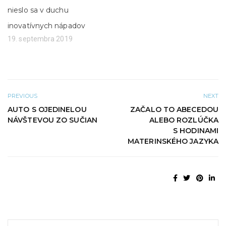
k
n
nieslo sa v duchu
e
)
inovatívnych nápadov
19. septembra 2019
PREVIOUS
NEXT
AUTO S OJEDINELOU
ZAČALO TO ABECEDOU
NÁVŠTEVOU ZO SUČIAN
ALEBO ROZLÚČKA
S HODINAMI
MATERINSKÉHO JAZYKA