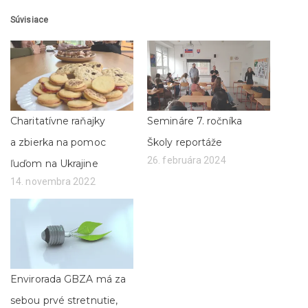
n
n
i
i
Súvisiace
e
e
n
n
a
a
s
F
l
a
u
c
ž
e
b
b
e
o
T
o
w
k
Charitatívne raňajky
Semináre 7. ročníka
i
u
t
(
t
O
a zbierka na pomoc
Školy reportáže
e
t
r
v
26. februára 2024
ľuďom na Ukrajine
(
o
O
r
14. novembra 2022
t
í
v
s
o
a
r
v
í
n
s
o
a
v
v
o
n
m
o
o
v
k
Envirorada GBZA má za
o
n
m
e
sebou prvé stretnutie,
o
)