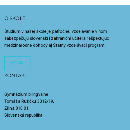
O ŠKOLE
Štúdium v našej škole je päťročné, vzdelávanie v ňom
zabezpečujú slovenskí i zahraniční učitelia rešpektujúc
medzinárodné dohody aj Štátny vzdelávací program.
LETÁK
KONTAKT
Gymnázium bilingválne
Tomáša Ružičku 3312/19,
Žilina 010 01
Slovenská republika