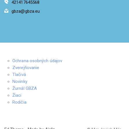
421417645568
gbza@gbza.eu
Ochrana osobných údajov
Zverejňovanie
Tlačivá
Novinky
Žurnál GBZA
Žiaci
Rodičia