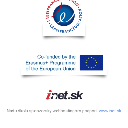
Našu školu sponzorsky webhostingom podporil
www.inet.sk