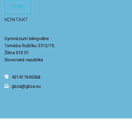
LETÁK
KONTAKT
Gymnázium bilingválne
Tomáša Ružičku 3312/19,
Žilina 010 01
Slovenská republika
421417645568
gbza@gbza.eu