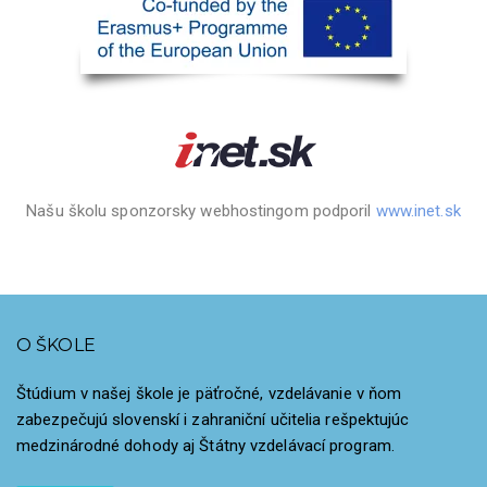
Našu školu sponzorsky webhostingom podporil
www.inet.sk
O ŠKOLE
Štúdium v našej škole je päťročné, vzdelávanie v ňom
zabezpečujú slovenskí i zahraniční učitelia rešpektujúc
medzinárodné dohody aj Štátny vzdelávací program.