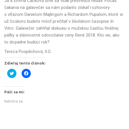
Ja a Emma Čačková sme sa však presvedčiť nedali. Počas
čakania na galavečer sa nám podarilo získať rozhovory
s víťazom Danielom Majlingom a Richardom Pupalom, ktoré si
už čoskoro budete môcť prečítať v školskom časopise In
Vitro. Galavečer zahŕňal diskusiu s mužskou časťou finálnej
päťky a slávnostné odovzdanie ceny René 2018. Kto vie, ako
to dopadne budúci rok?
Tereza Pospěchová, II.G
Zdieľaj tento článok:
K
K
l
l
i
i
k
k
Páči sa mi:
n
n
i
i
t
t
Nahráva sa...
e
e
p
p
r
r
e
e
z
z
d
d
i
i