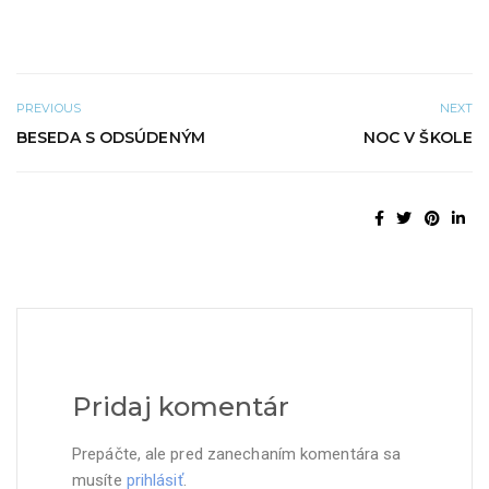
m
e
kde sa…
o
)
k
n
e
)
PREVIOUS
NEXT
BESEDA S ODSÚDENÝM
NOC V ŠKOLE
Pridaj komentár
Prepáčte, ale pred zanechaním komentára sa
musíte
prihlásiť
.