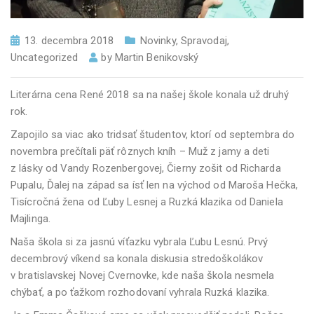
13. decembra 2018
Novinky
,
Spravodaj
,
Uncategorized
by
Martin Benikovský
Literárna cena René 2018 sa na našej škole konala už druhý
rok.
Zapojilo sa viac ako tridsať študentov, ktorí od septembra do
novembra prečítali päť rôznych kníh – Muž z jamy a deti
z lásky od Vandy Rozenbergovej, Čierny zošit od Richarda
Pupalu, Ďalej na západ sa ísť len na východ od Maroša Hečka,
Tisícročná žena od Ľuby Lesnej a Ruzká klazika od Daniela
Majlinga.
Naša škola si za jasnú víťazku vybrala Ľubu Lesnú. Prvý
decembrový víkend sa konala diskusia stredoškolákov
v bratislavskej Novej Cvernovke, kde naša škola nesmela
chýbať, a po ťažkom rozhodovaní vyhrala Ruzká klazika.