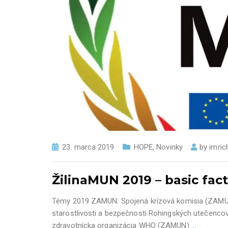
23. marca 2019
HOPE
,
Novinky
by
imric
ŽilinaMUN 2019 – basic fac
Témy 2019 ZAMUN: Spojená krízová komisia (ZAMUN)
starostlivosti a bezpečnosti Rohingských utečencov
zdravotnícka organizácia WHO (ZAMUN)
…