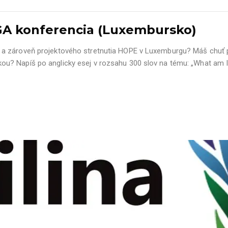
GA konferencia (Luxembursko)
 a zároveň projektového stretnutia HOPE v Luxemburgu? Máš chuť
u? Napíš po anglicky esej v rozsahu 300 slov na tému: „What am I