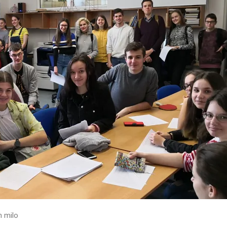
h milo