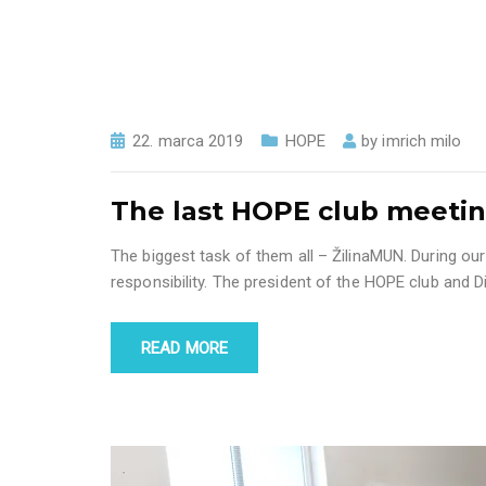
22. marca 2019
HOPE
by
imrich milo
The last HOPE club meetin
The biggest task of them all – ŽilinaMUN. During our 
responsibility. The president of the HOPE club and D
READ MORE