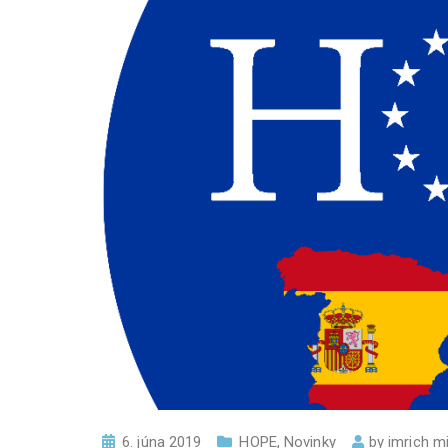
6. júna 2019
HOPE
,
Novinky
by
imrich mi