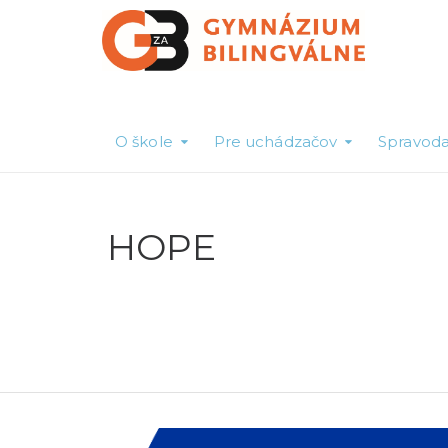
O škole
Pre uchádzačov
Spravoda
HOPE