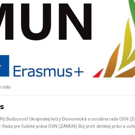
h milo
ts
 Budúcnosť Ukrajinskej krízy Ekonomická a sociálna rada OSN (Z
. Rada pre ľudské práva OSN (ZAMUN) Boj proti detskej práci a ochr