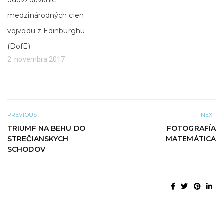
odovzdávanie
o
)
k
n
medzinárodných cien
e
)
vojvodu z Edinburghu
(DofE)
2. novembra 2017
PREVIOUS
NEXT
TRIUMF NA BEHU DO
FOTOGRAFÍA
STREČIANSKYCH
MATEMÁTICA
SCHODOV