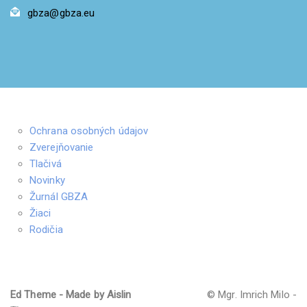
gbza@gbza.eu
Ochrana osobných údajov
Zverejňovanie
Tlačivá
Novinky
Žurnál GBZA
Žiaci
Rodičia
Ed Theme - Made by Aislin
© Mgr. Imrich Milo -