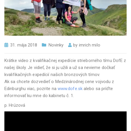
31. mája 2018
Novinky
by
imrich milo
Krátke video z kvalifikačnej expedície strieborného tímu DofE z
našej školy. Je vidieť, že si ju užili a už sa nevieme dočkať
kvalifikačných expedícií našich bronzových tímov.
Ak sa chcete dozvedieť o Medzinárodnej cene vojvodu z
Edinburghu viac, pozrite na
www.dofe.sk
alebo sa príďte
informovať ku mne do kabinetu č. 1.
p. Hrúzová