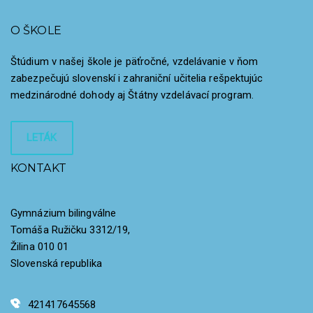
O ŠKOLE
Štúdium v našej škole je päťročné, vzdelávanie v ňom
zabezpečujú slovenskí i zahraniční učitelia rešpektujúc
medzinárodné dohody aj Štátny vzdelávací program.
LETÁK
KONTAKT
Gymnázium bilingválne
Tomáša Ružičku 3312/19,
Žilina 010 01
Slovenská republika
421417645568