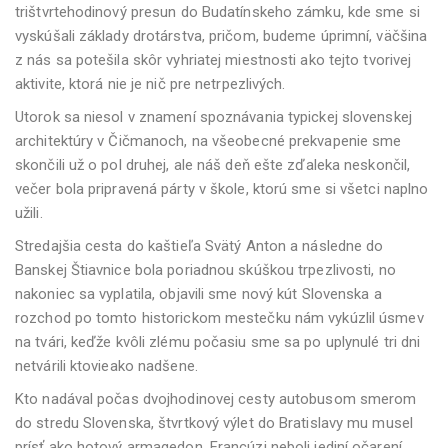
trištvrtehodinový presun do Budatínskeho zámku, kde sme si
vyskúšali základy drotárstva, pričom, budeme úprimní, väčšina
z nás sa potešila skôr vyhriatej miestnosti ako tejto tvorivej
aktivite, ktorá nie je nič pre netrpezlivých.
Utorok sa niesol v znamení spoznávania typickej slovenskej
architektúry v Čičmanoch, na všeobecné prekvapenie sme
skončili už o pol druhej, ale náš deň ešte zďaleka neskončil,
večer bola pripravená párty v škole, ktorú sme si všetci naplno
užili.
Stredajšia cesta do kaštieľa Svätý Anton a následne do
Banskej Štiavnice bola poriadnou skúškou trpezlivosti, no
nakoniec sa vyplatila, objavili sme nový kút Slovenska a
rozchod po tomto historickom mestečku nám vykúzlil úsmev
na tvári, keďže kvôli zlému počasiu sme sa po uplynulé tri dni
netvárili ktovieako nadšene.
Kto nadával počas dvojhodinovej cesty autobusom smerom
do stredu Slovenska, štvrtkový výlet do Bratislavy mu musel
prísť ako hotový armagedon. Francúzi neboli jediní očarení,