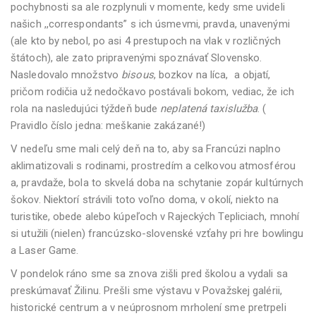
pochybnosti sa ale rozplynuli v momente, kedy sme uvideli
našich ,,correspondants” s ich úsmevmi, pravda, unavenými
(ale kto by nebol, po asi 4 prestupoch na vlak v rozličných
štátoch), ale zato pripravenými spoznávať Slovensko.
Nasledovalo množstvo
bisous
, bozkov na líca, a objatí,
pričom rodičia už nedočkavo postávali bokom, vediac, že ich
rola na nasledujúci týždeň bude
neplatená taxislužba
. (
Pravidlo číslo jedna: meškanie zakázané!)
V nedeľu sme mali celý deň na to, aby sa Francúzi naplno
aklimatizovali s rodinami, prostredím a celkovou atmosférou
a, pravdaže, bola to skvelá doba na schytanie zopár kultúrnych
šokov. Niektorí strávili toto voľno doma, v okolí, niekto na
turistike, obede alebo kúpeľoch v Rajeckých Tepliciach, mnohí
si utužili (nielen) francúzsko-slovenské vzťahy pri hre bowlingu
a Laser Game.
V pondelok ráno sme sa znova zišli pred školou a vydali sa
preskúmavať Žilinu. Prešli sme výstavu v Považskej galérii,
historické centrum a v neúprosnom mrholení sme pretrpeli