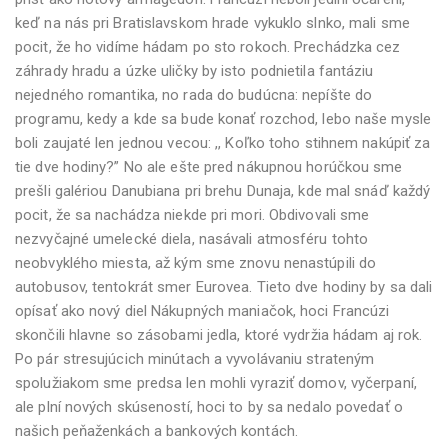
keď na nás pri Bratislavskom hrade vykuklo slnko, mali sme
pocit, že ho vidíme hádam po sto rokoch. Prechádzka cez
záhrady hradu a úzke uličky by isto podnietila fantáziu
nejedného romantika, no rada do budúcna: nepíšte do
programu, kedy a kde sa bude konať rozchod, lebo naše mysle
boli zaujaté len jednou vecou: ,, Koľko toho stihnem nakúpiť za
tie dve hodiny?” No ale ešte pred nákupnou horúčkou sme
prešli galériou Danubiana pri brehu Dunaja, kde mal snáď každý
pocit, že sa nachádza niekde pri mori. Obdivovali sme
nezvyčajné umelecké diela, nasávali atmosféru tohto
neobvyklého miesta, až kým sme znovu nenastúpili do
autobusov, tentokrát smer Eurovea. Tieto dve hodiny by sa dali
opísať ako nový diel Nákupných maniačok, hoci Francúzi
skončili hlavne so zásobami jedla, ktoré vydržia hádam aj rok.
Po pár stresujúcich minútach a vyvolávaniu strateným
spolužiakom sme predsa len mohli vyraziť domov, vyčerpaní,
ale plní nových skúseností, hoci to by sa nedalo povedať o
našich peňaženkách a bankových kontách.