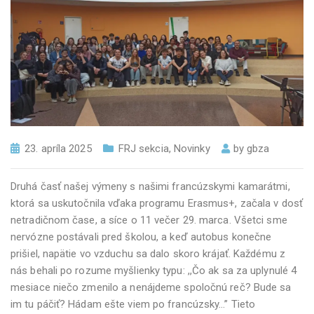
23. apríla 2025
FRJ sekcia
,
Novinky
by
gbza
Druhá časť našej výmeny s našimi francúzskymi kamarátmi,
ktorá sa uskutočnila vďaka programu Erasmus+, začala v dosť
netradičnom čase, a síce o 11 večer 29. marca. Všetci sme
nervózne postávali pred školou, a keď autobus konečne
prišiel, napätie vo vzduchu sa dalo skoro krájať. Každému z
nás behali po rozume myšlienky typu: ,,Čo ak sa za uplynulé 4
mesiace niečo zmenilo a nenájdeme spoločnú reč? Bude sa
im tu páčiť? Hádam ešte viem po francúzsky…” Tieto