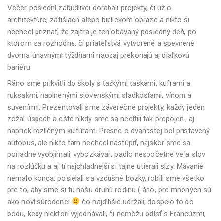
Večer poslední zábudlivci dorábali projekty, či už o
architektúre, zátišiach alebo biblickom obraze a nikto si
nechcel priznať, že zajtra je ten obávaný posledný deň, po
ktorom sa rozhodne, či priateľstvá vytvorené a spevnené
dvoma únavnými týždňami naozaj prekonajú aj diaľkovú
bariéru.
Ráno sme prikvitli do školy s ťažkými taškami, kuframi a
ruksakmi, naplnenými slovenskými sladkosťami, vínom a
suvenírmi. Prezentovali sme záverečné projekty, každý jeden
zožal úspech a ešte nikdy sme sa necítili tak prepojení, aj
napriek rozličným kultúram. Presne o dvanástej bol pristavený
autobus, ale nikto tam nechcel nastúpiť, najskôr sme sa
poriadne vyobjímali, vybozkávali, padlo nespočetne veľa slov
na rozlúčku a aj tí najchladnejší si tajne utierali slzy. Mávanie
nemalo konca, posielali sa vzdušné bozky, robili sme všetko
pre to, aby sme si tu našu druhú rodinu ( áno, pre mnohých sú
ako noví súrodenci
čo najdlhšie udržali, dospelo to do
bodu, kedy niektorí vyjednávali, či nemôžu odísť s Francúzmi,