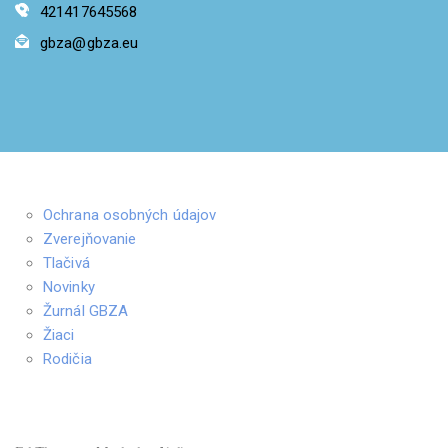
421417645568
gbza@gbza.eu
Ochrana osobných údajov
Zverejňovanie
Tlačivá
Novinky
Žurnál GBZA
Žiaci
Rodičia