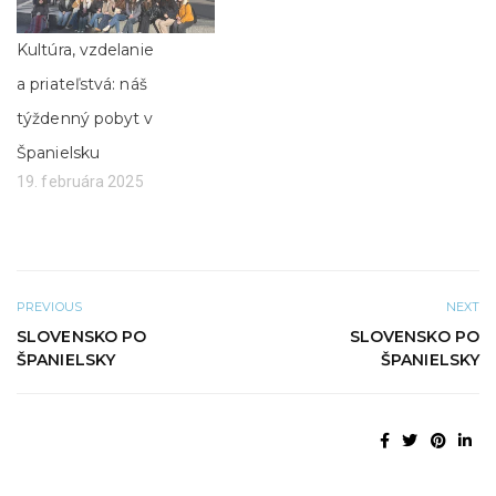
n
m
o
o
v
k
Kultúra, vzdelanie
o
n
m
e
a priateľstvá: náš
o
)
k
n
týždenný pobyt v
e
)
Španielsku
19. februára 2025
PREVIOUS
NEXT
SLOVENSKO PO
SLOVENSKO PO
ŠPANIELSKY
ŠPANIELSKY