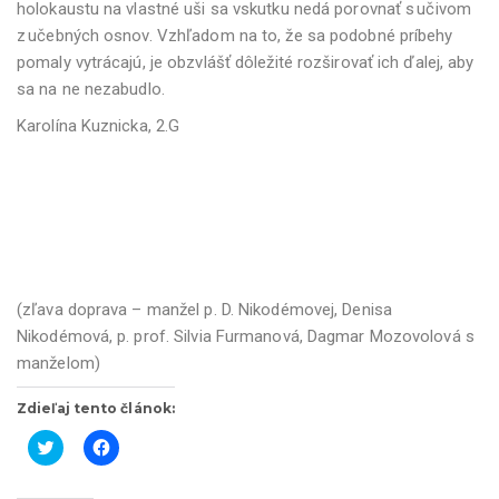
holokaustu na vlastné uši sa vskutku nedá porovnať s učivom
z učebných osnov. Vzhľadom na to, že sa podobné príbehy
pomaly vytrácajú, je obzvlášť dôležité rozširovať ich ďalej, aby
sa na ne nezabudlo.
Karolína Kuznicka, 2.G
(zľava doprava – manžel p. D. Nikodémovej, Denisa
Nikodémová, p. prof. Silvia Furmanová, Dagmar Mozovolová s
manželom)
Zdieľaj tento článok:
K
K
l
l
i
i