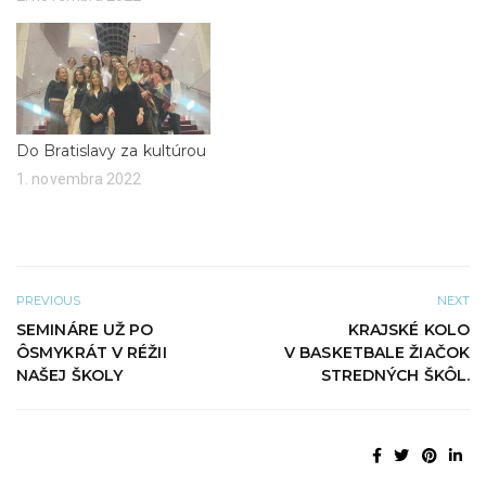
t
í
v
s
o
a
r
v
í
n
s
o
a
v
v
o
n
m
o
o
v
k
Do Bratislavy za kultúrou
o
n
m
e
1. novembra 2022
o
)
k
n
e
)
PREVIOUS
NEXT
SEMINÁRE UŽ PO
KRAJSKÉ KOLO
ÔSMYKRÁT V RÉŽII
V BASKETBALE ŽIAČOK
NAŠEJ ŠKOLY
STREDNÝCH ŠKÔL.