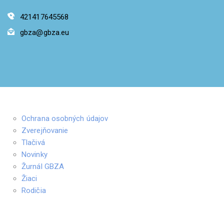
421417645568
gbza@gbza.eu
Ochrana osobných údajov
Zverejňovanie
Tlačivá
Novinky
Žurnál GBZA
Žiaci
Rodičia