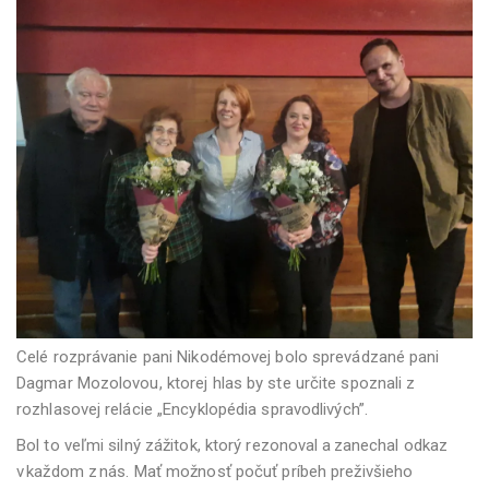
Celé rozprávanie pani Nikodémovej bolo sprevádzané pani
Dagmar Mozolovou, ktorej hlas by ste určite spoznali z
rozhlasovej relácie „Encyklopédia spravodlivých”.
Bol to veľmi silný zážitok, ktorý rezonoval a zanechal odkaz
v každom z nás. Mať možnosť počuť príbeh preživšieho