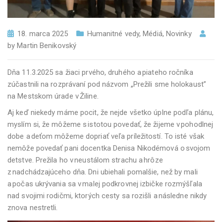
18. marca 2025
Humanitné vedy
,
Médiá
,
Novinky
by
Martin Benikovský
Dňa 11.3.2025 sa žiaci prvého, druhého a piateho ročníka
zúčastnili na rozprávaní pod názvom „Prežili sme holokaust”
na Mestskom úrade v Žiline.
Aj keď niekedy máme pocit, že nejde všetko úplne podľa plánu,
myslím si, že môžeme s istotou povedať, že žijeme v pohodlnej
dobe a deťom môžeme dopriať veľa príležitostí. To isté však
nemôže povedať pani docentka Denisa Nikodémová o svojom
detstve. Prežila ho v neustálom strachu a hrôze
z nadchádzajúceho dňa. Dni ubiehali pomalšie, než by mali
a počas ukrývania sa v malej podkrovnej izbičke rozmýšľala
nad svojimi rodičmi, ktorých cesty sa rozišli a následne nikdy
znova nestretli.