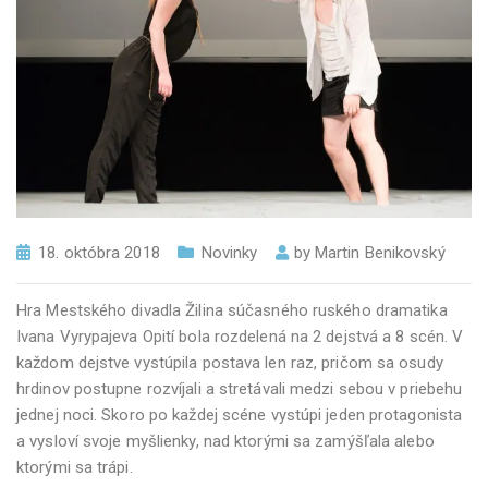
18. októbra 2018
Novinky
by
Martin Benikovský
Hra Mestského divadla Žilina súčasného ruského dramatika
Ivana Vyrypajeva Opití bola rozdelená na 2 dejstvá a 8 scén. V
každom dejstve vystúpila postava len raz, pričom sa osudy
hrdinov postupne rozvíjali a stretávali medzi sebou v priebehu
jednej noci. Skoro po každej scéne vystúpi jeden protagonista
a vysloví svoje myšlienky, nad ktorými sa zamýšľala alebo
ktorými sa trápi.