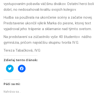
vystupovaním pobavila väčšinu divákov. Ostatní herci boli
dobrí, no nedosahovali kvalitu svojich kolegov.
Hudba sa používala na ukončenie scény a začatie novej.
Predstavenie ukončil výkrik Marka do piesne, ktorej text
vyjadroval jeho trápenie a sklamanie nad týmto svetom.
Na predstavení sa zúčastnilo vyše 40 študentov nášho
gymnázia, pričom najväčšiu skupinu tvorila IV.G.
Tereza Tabačková, IV.G
Zdieľaj tento článok:
K
K
l
l
i
i
k
k
Páči sa mi:
n
n
i
i
t
t
Nahráva sa...
e
e
p
p
r
r
e
e
z
z