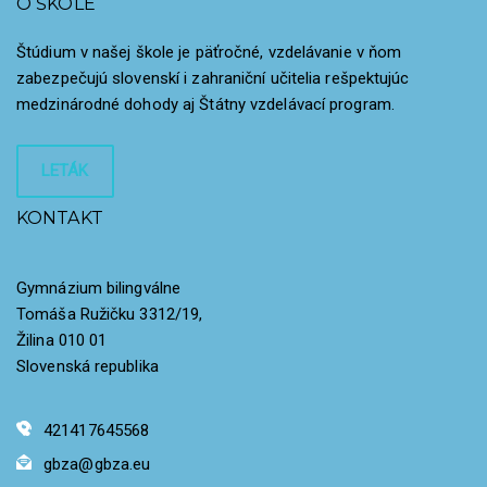
O ŠKOLE
Štúdium v našej škole je päťročné, vzdelávanie v ňom
zabezpečujú slovenskí i zahraniční učitelia rešpektujúc
medzinárodné dohody aj Štátny vzdelávací program.
LETÁK
KONTAKT
Gymnázium bilingválne
Tomáša Ružičku 3312/19,
Žilina 010 01
Slovenská republika
421417645568
gbza@gbza.eu