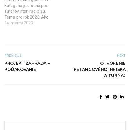
o
o
v
k
Kategória je určená pre
o
n
autorov, ktorí radi píšu.
m
e
o
)
Téma pre rok 2023: Ako
k
prežijem túto dobu? Erika
14. marca 2023
n
e
Vráblová: Ako na horskej
)
dráhe... Zo začiatku sa
ošívam. Mala som problém
nájsť čistý papier a funkčné
pero. Keď ich konečne
PREVIOUS
NEXT
nájdem, sadnem si za stôl
PROJEKT ZÁHRADA –
OTVORENIE
a rozmýšľam…
POĎAKOVANIE
PETANGOVÉHO IHRISKA
A TURNAJ