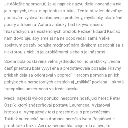
Je dôležité spomenúť, že aj napriek názvu diela inscenácia nie
je o opitých, resp. o opitosti ako takej. Tento stav len dovoľuje
postavám vysloviť nahlas svoje problémy, myšlienky, skutočné
pocity a trápenia. Autorov hlboký text ukrýva viacero
filozofických, až existenčných otázok. Režisér Eduard Kudláč
nám dovoľuje, aby sme si na ne odpovedali sami. Veľké
spektrum postáv ponúka možnosť nám divákom zosobniť sa s
niektorou z nich, s jej problémami alebo s jej názormi.
Scéna bola postavená veľmi jednoducho, no prakticky. Jedna
časť priestoru bola vyvýšená a predstavovala pozadie. Hlavný
priebeh deja sa odohrával v popredí. Hercom pomohla pri ich
pohyboch a nemotorných gestách aj ,,mäkká” podlaha – skrytá
trampolína umiestnená v strede javiska.
Medzi najlepší výkon ponúkol nesporne hosťujúci herec Peter
Oszlík, ktorý znázorňoval postavu Laurencea. Vyžaroval
istotou a Vyrypajevov text prezentoval s presvedčením.
Taktiež autentická bola domáca herečka Iveta Pagáčová –
prostitútka Róza. Ani raz neopustila svoju rolu a svojím