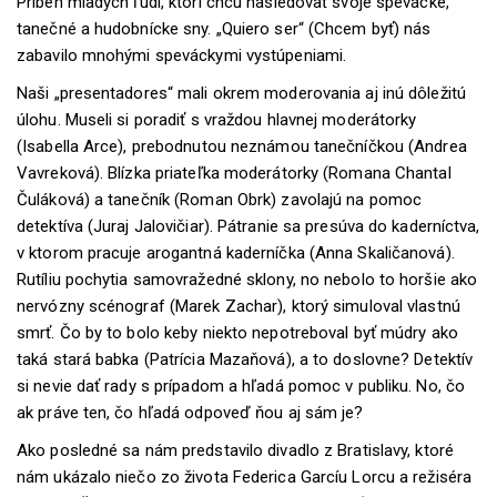
Príbeh mladých ľudí, ktorí chcú nasledovať svoje spevácke,
tanečné a hudobnícke sny. „Quiero ser“ (Chcem byť) nás
zabavilo mnohými speváckymi vystúpeniami.
Naši „presentadores“ mali okrem moderovania aj inú dôležitú
úlohu. Museli si poradiť s vraždou hlavnej moderátorky
(Isabella Arce), prebodnutou neznámou tanečníčkou (Andrea
Vavreková). Blízka priateľka moderátorky (Romana Chantal
Čuláková) a tanečník (Roman Obrk) zavolajú na pomoc
detektíva (Juraj Jalovičiar). Pátranie sa presúva do kaderníctva,
v ktorom pracuje arogantná kaderníčka (Anna Skaličanová).
Rutíliu pochytia samovražedné sklony, no nebolo to horšie ako
nervózny scénograf (Marek Zachar), ktorý simuloval vlastnú
smrť. Čo by to bolo keby niekto nepotreboval byť múdry ako
taká stará babka (Patrícia Mazaňová), a to doslovne? Detektív
si nevie dať rady s prípadom a hľadá pomoc v publiku. No, čo
ak práve ten, čo hľadá odpoveď ňou aj sám je?
Ako posledné sa nám predstavilo divadlo z Bratislavy, ktoré
nám ukázalo niečo zo života Federica Garcíu Lorcu a režiséra