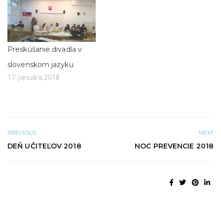
r
v
í
n
s
o
a
v
v
o
n
m
o
o
v
k
Preskúšanie divadla v
o
n
m
e
slovenskom jazyku
o
)
k
17. januára 2018
n
e
)
PREVIOUS
NEXT
DEŇ UČITEĽOV 2018
NOC PREVENCIE 2018