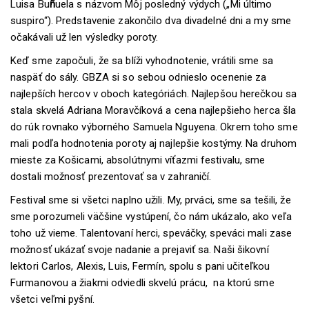
Luisa Bu
ñ
uela s názvom Môj posledný výdych („Mi último
suspiro“). Predstavenie zakončilo dva divadelné dni a my sme
očakávali už len výsledky poroty.
Keď sme započuli, že sa blíži vyhodnotenie, vrátili sme sa
naspäť do sály. GBZA si so sebou odnieslo ocenenie za
najlepších hercov v oboch kategóriách. Najlepšou herečkou sa
stala skvelá Adriana Moravčíková a cena najlepšieho herca šla
do rúk rovnako výborného Samuela Nguyena. Okrem toho sme
mali podľa hodnotenia poroty aj najlepšie kostýmy. Na druhom
mieste za Košicami, absolútnymi víťazmi festivalu, sme
dostali možnosť prezentovať sa v zahraničí.
Festival sme si všetci naplno užili. My, prváci, sme sa tešili, že
sme porozumeli väčšine vystúpení, čo nám ukázalo, ako veľa
toho už vieme. Talentovaní herci, speváčky, speváci mali zase
možnosť ukázať svoje nadanie a prejaviť sa. Naši šikovní
lektori Carlos, Alexis, Luis, Fermín, spolu s pani učiteľkou
Furmanovou a žiakmi odviedli skvelú prácu, na ktorú sme
všetci veľmi pyšní.