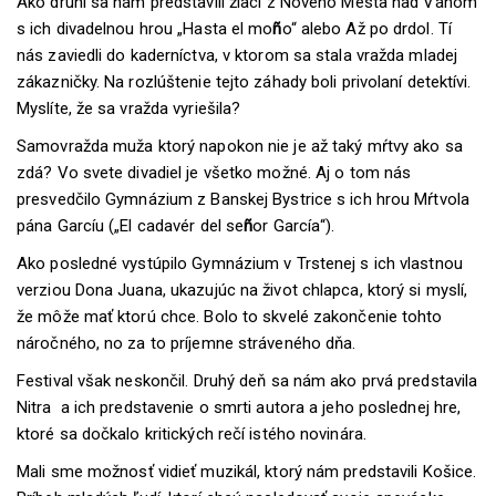
Ako druhí sa nám predstavili žiaci z Nového Mesta nad Váhom
s ich divadelnou hrou „Hasta el mo
ñ
o“ alebo Až po drdol. Tí
nás zaviedli do kaderníctva, v ktorom sa stala vražda mladej
zákazničky. Na rozlúštenie tejto záhady boli privolaní detektívi.
Myslíte, že sa vražda vyriešila?
Samovražda muža ktorý napokon nie je až taký mŕtvy ako sa
zdá? Vo svete divadiel je všetko možné. Aj o tom nás
presvedčilo Gymnázium z Banskej Bystrice s ich hrou Mŕtvola
pána Garcíu („El cadavér del se
ñ
or García“).
Ako posledné vystúpilo Gymnázium v Trstenej s ich vlastnou
verziou Dona Juana, ukazujúc na život chlapca, ktorý si myslí,
že môže mať ktorú chce. Bolo to skvelé zakončenie tohto
náročného, no za to príjemne stráveného dňa.
Festival však neskončil. Druhý deň sa nám ako prvá predstavila
Nitra a ich predstavenie o smrti autora a jeho poslednej hre,
ktoré sa dočkalo kritických rečí istého novinára.
Mali sme možnosť vidieť muzikál, ktorý nám predstavili Košice.