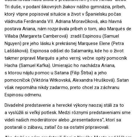
Tri duše, v podaní šikovných žiakov nášho gymnázia, príbeh,
ktorý vtipne popisoval situácie a život v Španielsku počas
vládnutia Ferdinanda VII. Adriana Moravčíková, ako hlavná
postava Ariana, nám rozprávala príbeh o tom, ako Marqués de
Villaba (Margareta Camberová) zradil Espinosu (Samuel
Nguyen) pre jeho lásku k prekrásnej Marquese Elene (Petra
Laššáková). Espinosa odišiel do Salamanky, kde ho o život
takmer pripravil Marqués a jeho verný, večne opitý pomocník
Hacha (Samuel Kafka). Umierajúc ho nachádza Ariana,
s ktorou nájdu pomoc u Satana (Filip Štrba) a jeho
pomocníčok (Viktória Witkovská, Alexandra Hrušková). Satan
však nepomáha nikdy zadarmo, preto chcel za záchranu
Espinosu odmenu.
Divadelné predstavenie a herecké výkony naozaj stáli za to
a vyslúžili si veľký potlesk. Medzi rôznymi predstaveniami sme
videli našich moderátorov alebo „presentadores“, ktorí sa
postarali o zábavu, zatiaľ čo sa ostatní pripravovali.