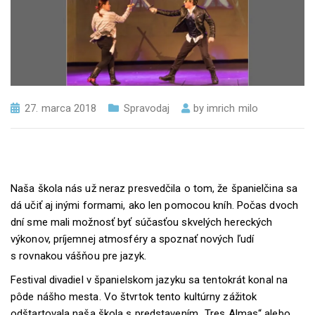
27. marca 2018
Spravodaj
by
imrich milo
Naša škola nás už neraz presvedčila o tom, že španielčina sa
dá učiť aj inými formami, ako len pomocou kníh. Počas dvoch
dní sme mali možnosť byť súčasťou skvelých hereckých
výkonov, príjemnej atmosféry a spoznať nových ľudí
s rovnakou vášňou pre jazyk.
Festival divadiel v španielskom jazyku sa tentokrát konal na
pôde nášho mesta. Vo štvrtok tento kultúrny zážitok
odštartovala naša škola s predstavením „Tres Almas“ alebo