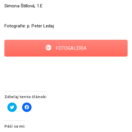
Simona Štillová, 1.E
Fotografie: p. Peter Ledaj
FOTOGALÉRIA
Zdieľaj tento článok:
K
K
l
l
i
i
k
k
Páči sa mi:
n
n
i
i