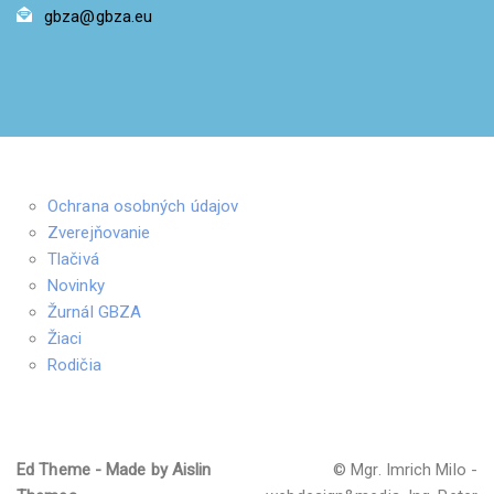
gbza@gbza.eu
Ochrana osobných údajov
Zverejňovanie
Tlačivá
Novinky
Žurnál GBZA
Žiaci
Rodičia
Ed Theme - Made by Aislin
© Mgr. Imrich Milo -