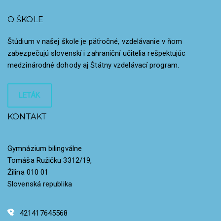
O ŠKOLE
Štúdium v našej škole je päťročné, vzdelávanie v ňom
zabezpečujú slovenskí i zahraniční učitelia rešpektujúc
medzinárodné dohody aj Štátny vzdelávací program.
LETÁK
KONTAKT
Gymnázium bilingválne
Tomáša Ružičku 3312/19,
Žilina 010 01
Slovenská republika
421417645568