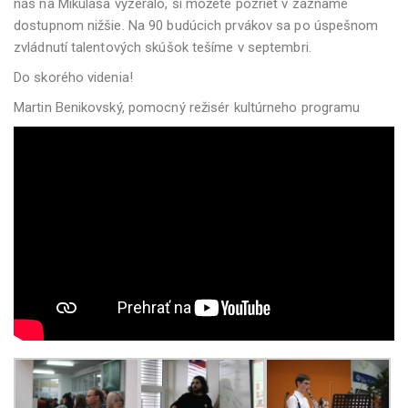
nás na Mikuláša vyzeralo, si môžete pozrieť v zázname
dostupnom nižšie. Na 90 budúcich prvákov sa po úspešnom
zvládnutí talentových skúšok tešíme v septembri.
Do skorého videnia!
Martin Benikovský, pomocný režisér kultúrneho programu