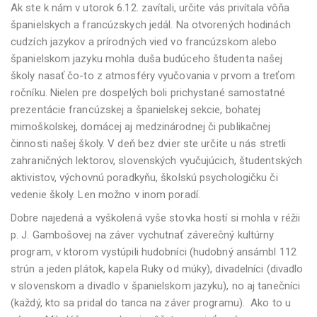
Ak ste k nám v utorok 6.12. zavítali, určite vás privítala vôňa
španielskych a francúzskych jedál. Na otvorených hodinách
cudzích jazykov a prírodných vied vo francúzskom alebo
španielskom jazyku mohla duša budúceho študenta našej
školy nasať čo-to z atmosféry vyučovania v prvom a treťom
ročníku. Nielen pre dospelých boli prichystané samostatné
prezentácie francúzskej a španielskej sekcie, bohatej
mimoškolskej, domácej aj medzinárodnej či publikačnej
činnosti našej školy. V deň bez dvier ste určite u nás stretli
zahraničných lektorov, slovenských vyučujúcich, študentských
aktivistov, výchovnú poradkyňu, školskú psychologičku či
vedenie školy. Len možno v inom poradí.
Dobre najedená a vyškolená vyše stovka hostí si mohla v réžii
p. J. Gambošovej na záver vychutnať záverečný kultúrny
program, v ktorom vystúpili hudobníci (hudobný ansámbl 112
strún a jeden plátok, kapela Ruky od múky), divadelníci (divadlo
v slovenskom a divadlo v španielskom jazyku), no aj tanečníci
(každý, kto sa pridal do tanca na záver programu). Ako to u