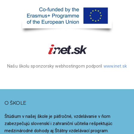
Našu školu sponzorsky webhostingom podporil
www.inet.sk
O ŠKOLE
Štúdium v našej škole je päťročné, vzdelávanie v ňom
zabezpečujú slovenskí i zahraniční učitelia rešpektujúc
medzinárodné dohody aj Štátny vzdelávací program.