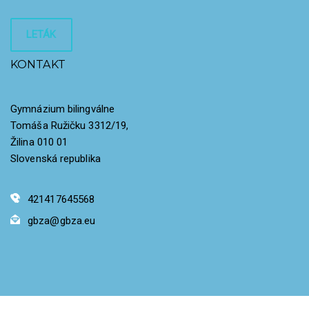
LETÁK
KONTAKT
Gymnázium bilingválne
Tomáša Ružičku 3312/19,
Žilina 010 01
Slovenská republika
421417645568
gbza@gbza.eu