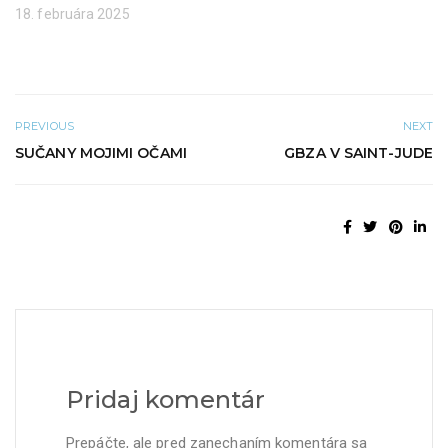
m
e
18. februára 2025
o
)
k
n
e
)
PREVIOUS
NEXT
SUČANY MOJIMI OČAMI
GBZA V SAINT-JUDE
Pridaj komentár
Prepáčte, ale pred zanechaním komentára sa