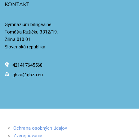
KONTAKT
Gymnázium bilingválne
Tomáša Ružičku 3312/19,
Žilina 010 01
Slovenská republika
421417645568
gbza@gbza.eu
Ochrana osobných údajov
Zverejňovanie