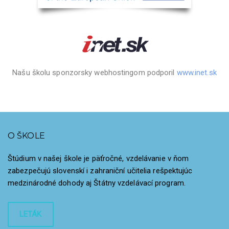
Našu školu sponzorsky webhostingom podporil
www.inet.sk
O ŠKOLE
Štúdium v našej škole je päťročné, vzdelávanie v ňom
zabezpečujú slovenskí i zahraniční učitelia rešpektujúc
medzinárodné dohody aj Štátny vzdelávací program.
LETÁK