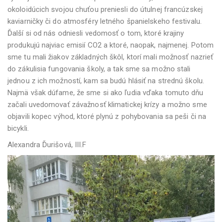
okoloidúcich svojou chuťou preniesli do útulnej francúzskej
kaviarničky či do atmosféry letného španielskeho festivalu.
Ďalší si od nás odniesli vedomosť o tom, ktoré krajiny
produkujú najviac emisií CO2 a ktoré, naopak, najmenej. Potom
sme tu mali žiakov základných škôl, ktorí mali možnosť nazrieť
do zákulisia fungovania školy, a tak sme sa možno stali
jednou z ich možností, kam sa budú hlásiť na strednú školu.
Najmä však dúfame, že sme si ako ľudia vďaka tomuto dňu
začali uvedomovať závažnosť klimatickej krízy a možno sme
objavili kopec výhod, ktoré plynú z pohybovania sa peši či na
bicykli.
Alexandra Ďurišová, III.F