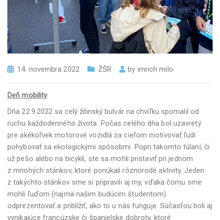
14. novembra 2022
ŽŠR
by
imrich milo
Deň mobility
Dňa 22.9.2022 sa celý žilinský bulvár na chvíľku spomalil od
ruchu každodenného života. Počas celého dňa bol uzavretý
pre akékoľvek motorové vozidlá za cieľom motivovať ľudí
pohybovať sa ekologickými spôsobmi. Popri takomto túlaní, či
už pešo alebo na bicykli, ste sa mohli pristaviť pri jednom
z mnohých stánkov, ktoré ponúkali rôznorodé aktivity. Jeden
z takýchto stánkov sme si pripravili aj my, vďaka čomu sme
mohli ľuďom (najmä našim budúcim študentom)
odprezentovať a priblížiť, ako to u nás funguje. Súčasťou boli aj
vynikajúce francúzske či španielske dobroty, ktoré