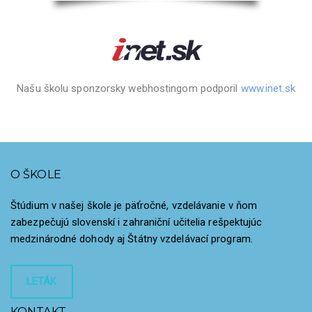
Našu školu sponzorsky webhostingom podporil
www.inet.sk
O ŠKOLE
Štúdium v našej škole je päťročné, vzdelávanie v ňom
zabezpečujú slovenskí i zahraniční učitelia rešpektujúc
medzinárodné dohody aj Štátny vzdelávací program.
LETÁK
KONTAKT