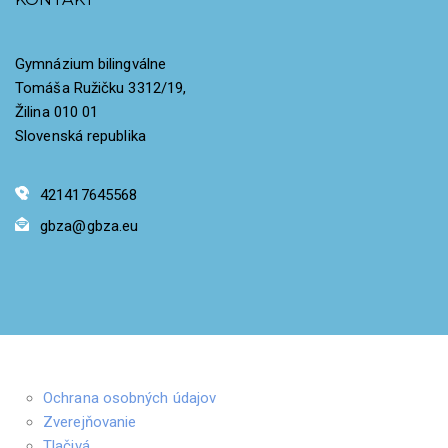
Gymnázium bilingválne
Tomáša Ružičku 3312/19,
Žilina 010 01
Slovenská republika
421417645568
gbza@gbza.eu
Ochrana osobných údajov
Zverejňovanie
Tlačivá