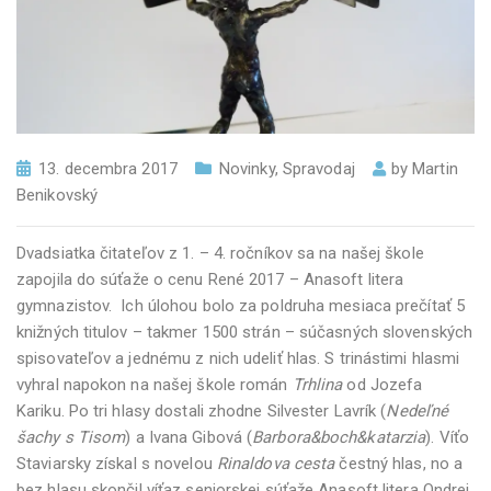
13. decembra 2017
Novinky
,
Spravodaj
by
Martin
Benikovský
Dvadsiatka čitateľov z 1. – 4. ročníkov sa na našej škole
zapojila do súťaže o cenu René 2017 – Anasoft litera
gymnazistov. Ich úlohou bolo za poldruha mesiaca prečítať 5
knižných titulov – takmer 1500 strán – súčasných slovenských
spisovateľov a jednému z nich udeliť hlas. S trinástimi hlasmi
vyhral napokon na našej škole román
Trhlina
od Jozefa
Kariku. Po tri hlasy dostali zhodne Silvester Lavrík (
Nedeľné
šachy s Tisom
) a Ivana Gibová (
Barbora&boch&katarzia
). Víťo
Staviarsky získal s novelou
Rinaldova cesta
čestný hlas, no a
bez hlasu skončil víťaz seniorskej súťaže Anasoft litera Ondrej