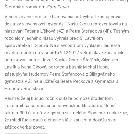
Štefánik s románom
Som Paula
.
V celoslovenskom kole hlasovania boli vybratí zástupcovia
desiatky slovenských gymnázií. Našu školu reprezentovala na
hlasovaní Tatiana Líšková (4E) a Petra Štefacová (4F). Tesným
rozdielom jedného hlasu vyhrala pred S. Lavríkom
spisovateľka I. Gibová. Na slávnostnom vyhlásení laureáta
prvého ročníka sa v sobotu 9.12.2017 v Bratislave zúčastnili
nominovaní autori Jozef Karika, Ondrej Štefánik, Silvester
Lavrík a Ivana Gibová, porotca a básnik Michal Habaj,
zástupkyňa študentov Petra Štefancová z Bilingválneho
gymnázia v Žiline a učiteľka Beata Pecková z Gymnázia J.
Hronca v Bratislave.
Veríme, že aj budúci ročník súťaže pomôže študentom
zoznámiť sa so súčasnou slovenskou literatúrou. Účasť
takmer 300 čitateľov z gymnázií z celého Slovenska dokazuje,
že mladí ľudia majú o čítanie stále záujem a dokážu svoj
zážitok verbalizovať.