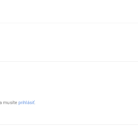
sa musíte
prihlásiť
.