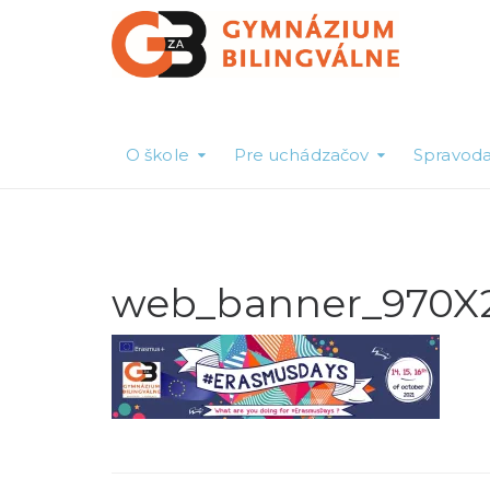
O škole
Pre uchádzačov
Spravoda
web_banner_970X