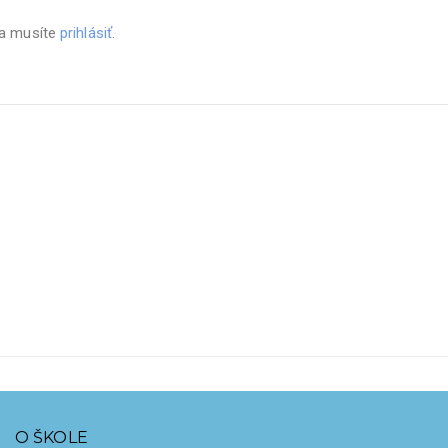
sa musíte
prihlásiť
.
O ŠKOLE