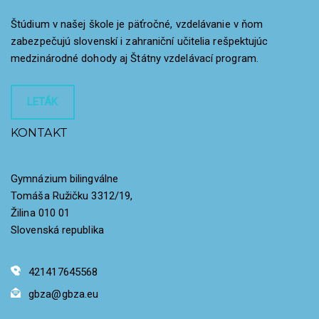
Štúdium v našej škole je päťročné, vzdelávanie v ňom
zabezpečujú slovenskí i zahraniční učitelia rešpektujúc
medzinárodné dohody aj Štátny vzdelávací program.
LETÁK
KONTAKT
Gymnázium bilingválne
Tomáša Ružičku 3312/19,
Žilina 010 01
Slovenská republika
421417645568
gbza@gbza.eu