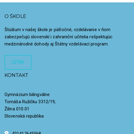
O ŠKOLE
Štúdium v našej škole je päťročné, vzdelávanie v ňom
zabezpečujú slovenskí i zahraniční učitelia rešpektujúc
medzinárodné dohody aj Štátny vzdelávací program.
LETÁK
KONTAKT
Gymnázium bilingválne
Tomáša Ružičku 3312/19,
Žilina 010 01
Slovenská republika
421417645568