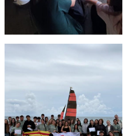
SKUPINOVÁ MOBILITA
„PRÚDY, KTORÉ NÁS SPÁJAJÚ“
– španielska časť