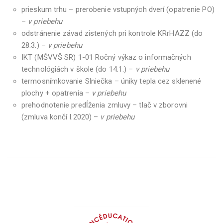
prieskum trhu – prerobenie vstupných dverí (opatrenie PO)
–
v priebehu
odstránenie závad zistených pri kontrole KRrHAZZ (do
28.3.) –
v priebehu
IKT (MŠVVŠ SR) 1-01 Ročný výkaz o informačných
technológiách v škole (do 14.1.) –
v priebehu
termosnímkovanie Slniečka – úniky tepla cez sklenené
plochy + opatrenia –
v priebehu
prehodnotenie predĺženia zmluvy – tlač v zborovni
(zmluva končí I.2020) –
v priebehu