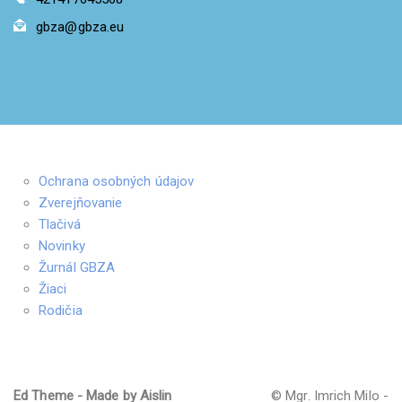
gbza@gbza.eu
Ochrana osobných údajov
Zverejňovanie
Tlačivá
Novinky
Žurnál GBZA
Žiaci
Rodičia
Ed Theme - Made by Aislin
© Mgr. Imrich Milo -