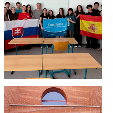
Slovenskí a španielski žiaci
„más compactos“