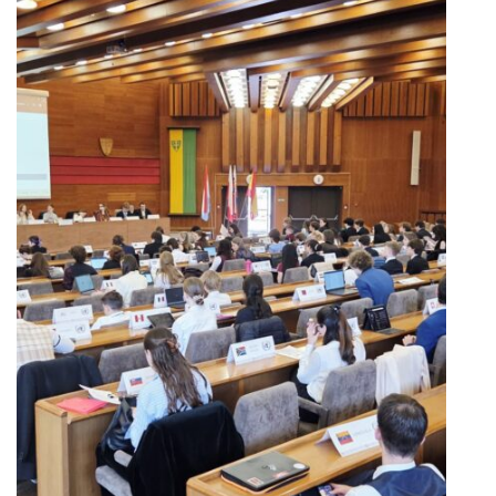
ZAMUN a FRACMUN 2026
spojili na našej škole
študentov zo siedmich krajín
Európy