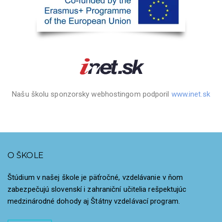
Našu školu sponzorsky webhostingom podporil
www.inet.sk
O ŠKOLE
Štúdium v našej škole je päťročné, vzdelávanie v ňom
zabezpečujú slovenskí i zahraniční učitelia rešpektujúc
medzinárodné dohody aj Štátny vzdelávací program.