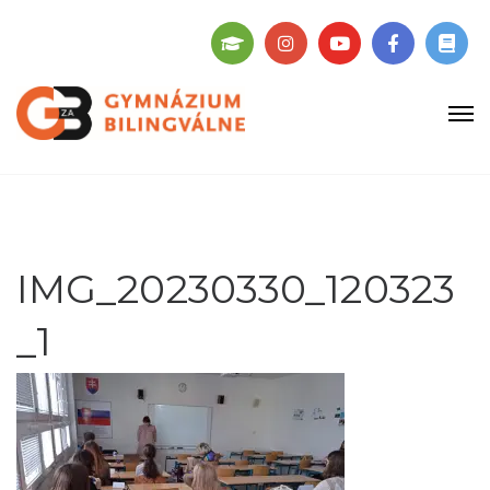
IMG_20230330_120323
_1