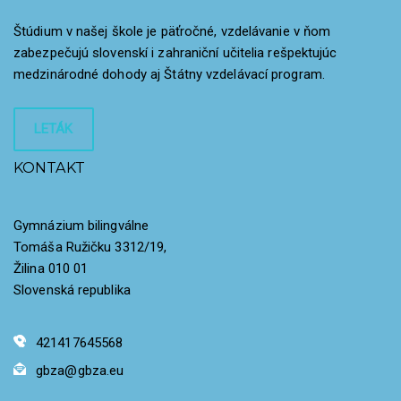
Štúdium v našej škole je päťročné, vzdelávanie v ňom
zabezpečujú slovenskí i zahraniční učitelia rešpektujúc
medzinárodné dohody aj Štátny vzdelávací program.
LETÁK
KONTAKT
Gymnázium bilingválne
Tomáša Ružičku 3312/19,
Žilina 010 01
Slovenská republika
421417645568
gbza@gbza.eu