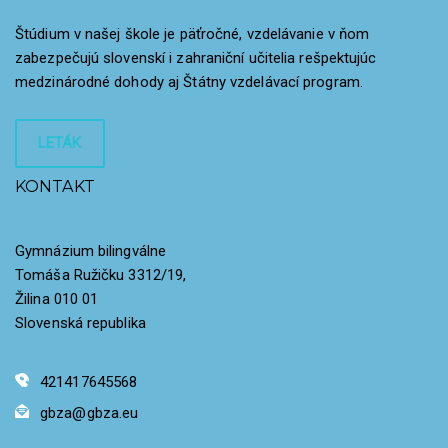
Štúdium v našej škole je päťročné, vzdelávanie v ňom
zabezpečujú slovenskí i zahraniční učitelia rešpektujúc
medzinárodné dohody aj Štátny vzdelávací program.
LETÁK
KONTAKT
Gymnázium bilingválne
Tomáša Ružičku 3312/19,
Žilina 010 01
Slovenská republika
421417645568
gbza@gbza.eu