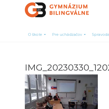
O škole
Pre uchádzačov
Spravoda
IMG_20230330_120