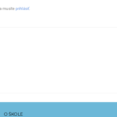
sa musíte
prihlásiť
.
O ŠKOLE