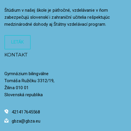
Štúdium v našej škole je päťročné, vzdelávanie v ňom
zabezpečujú slovenskí i zahraniční učitelia rešpektujúc
medzinárodné dohody aj Štátny vzdelávací program.
LETÁK
KONTAKT
Gymnázium bilingválne
Tomáša Ružičku 3312/19,
Žilina 010 01
Slovenská republika
421417645568
gbza@gbza.eu