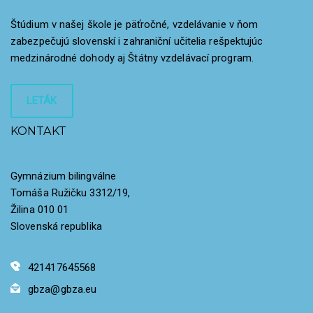
Štúdium v našej škole je päťročné, vzdelávanie v ňom
zabezpečujú slovenskí i zahraniční učitelia rešpektujúc
medzinárodné dohody aj Štátny vzdelávací program.
LETÁK
KONTAKT
Gymnázium bilingválne
Tomáša Ružičku 3312/19,
Žilina 010 01
Slovenská republika
421417645568
gbza@gbza.eu