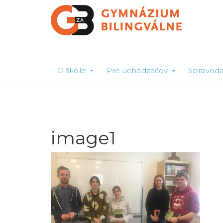
O škole
Pre uchádzačov
Spravoda
image1