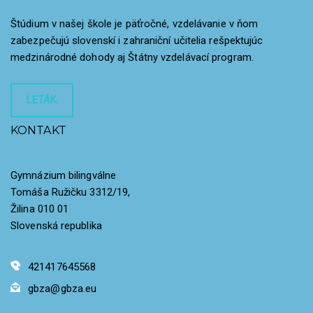
Štúdium v našej škole je päťročné, vzdelávanie v ňom
zabezpečujú slovenskí i zahraniční učitelia rešpektujúc
medzinárodné dohody aj Štátny vzdelávací program.
LETÁK
KONTAKT
Gymnázium bilingválne
Tomáša Ružičku 3312/19,
Žilina 010 01
Slovenská republika
421417645568
gbza@gbza.eu