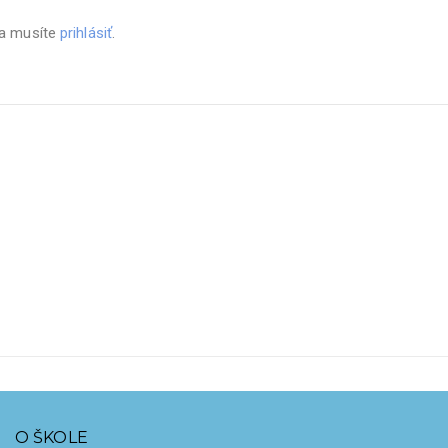
sa musíte
prihlásiť
.
O ŠKOLE