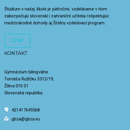
Štúdium v našej škole je päťročné, vzdelávanie v ňom
zabezpečujú slovenskí i zahraniční učitelia rešpektujúc
medzinárodné dohody aj Štátny vzdelávací program.
LETÁK
KONTAKT
Gymnázium bilingválne
Tomáša Ružičku 3312/19,
Žilina 010 01
Slovenská republika
421417645568
gbza@gbza.eu