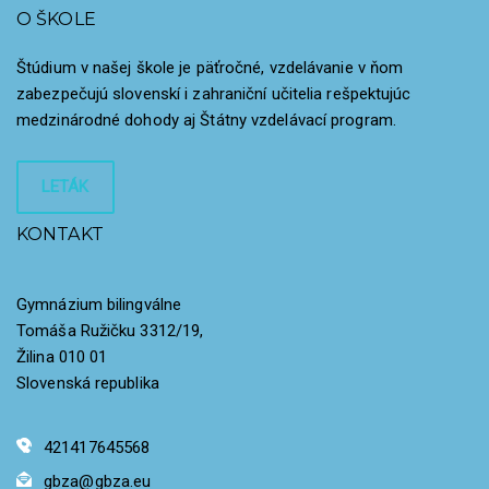
O ŠKOLE
Štúdium v našej škole je päťročné, vzdelávanie v ňom
zabezpečujú slovenskí i zahraniční učitelia rešpektujúc
medzinárodné dohody aj Štátny vzdelávací program.
LETÁK
KONTAKT
Gymnázium bilingválne
Tomáša Ružičku 3312/19,
Žilina 010 01
Slovenská republika
421417645568
gbza@gbza.eu