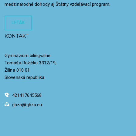
medzinárodné dohody aj Štátny vzdelávací program.
LETÁK
KONTAKT
Gymnázium bilingválne
Tomáša Ružičku 3312/19,
Žilina 010 01
Slovenská republika
421417645568
gbza@gbza.eu