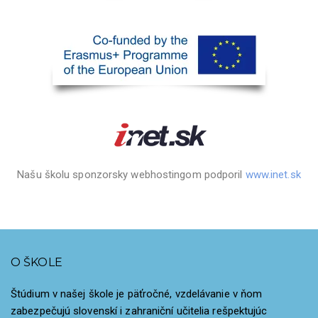
Našu školu sponzorsky webhostingom podporil
www.inet.sk
O ŠKOLE
Štúdium v našej škole je päťročné, vzdelávanie v ňom
zabezpečujú slovenskí i zahraniční učitelia rešpektujúc